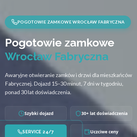
POGOTOWIE ZAMKOWE WROCŁAW FABRYCZNA
Pogotowie zamkowe
Wrocław Fabryczna
Awaryjne otwieranie zamków i drzwi dla mieszkańców
Fabrycznej. Dojazd 15–30 minut, 7 dni w tygodniu,
ponad 30 lat doświadczenia.
Szybki dojazd
30+ lat doświadczenia
Uczciwe ceny
SERVICE 24/7