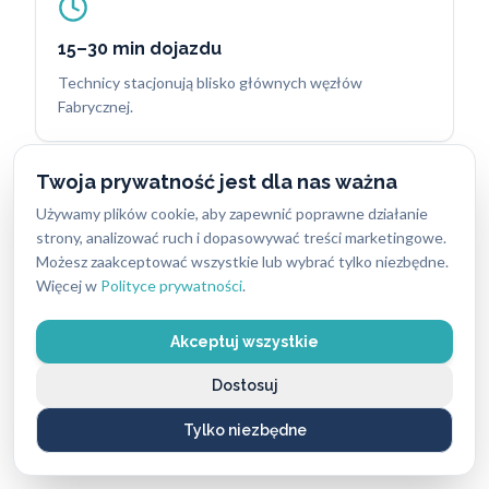
15–30 min dojazdu
Technicy stacjonują blisko głównych węzłów
Fabrycznej.
Twoja prywatność jest dla nas ważna
Używamy plików cookie, aby zapewnić poprawne działanie
strony, analizować ruch i dopasowywać treści marketingowe.
30+ lat doświadczenia
Możesz zaakceptować wszystkie lub wybrać tylko niezbędne.
Sprawdzony zespół specjalistów ABC Zabezpieczeń.
Więcej w
Polityce prywatności
.
Akceptuj wszystkie
Dostosuj
Brak ukrytych kosztów
Tylko niezbędne
Cena uzgadniana przed rozpoczęciem pracy.