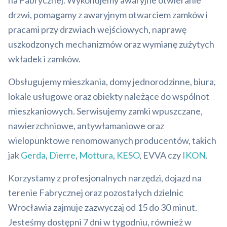
na Fabrycznej. Wykonujemy awaryjne otwieranie
drzwi, pomagamy z awaryjnym otwarciem zamków i
pracami przy drzwiach wejściowych, naprawę
uszkodzonych mechanizmów oraz wymianę zużytych
wkładek i zamków.
Obsługujemy mieszkania, domy jednorodzinne, biura,
lokale usługowe oraz obiekty należące do wspólnot
mieszkaniowych. Serwisujemy zamki wpuszczane,
nawierzchniowe, antywłamaniowe oraz
wielopunktowe renomowanych producentów, takich
jak
Gerda
,
Dierre
,
Mottura
,
KESO
, EVVA czy
IKON
.
Korzystamy z profesjonalnych narzędzi, dojazd na
terenie Fabrycznej oraz pozostałych dzielnic
Wrocławia zajmuje zazwyczaj od 15 do 30 minut.
Jesteśmy dostępni 7 dni w tygodniu, również w