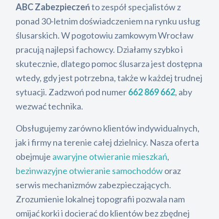
ABC Zabezpieczeń
to zespół specjalistów z
ponad 30-letnim doświadczeniem na rynku usług
ślusarskich. W pogotowiu zamkowym Wrocław
pracują najlepsi fachowcy. Działamy szybko i
skutecznie, dlatego pomoc ślusarza jest dostępna
wtedy, gdy jest potrzebna, także w każdej trudnej
sytuacji. Zadzwoń pod numer
662 869 662
, aby
wezwać technika.
Obsługujemy zarówno klientów indywidualnych,
jak i firmy na terenie całej dzielnicy. Nasza oferta
obejmuje
awaryjne otwieranie mieszkań
,
bezinwazyjne otwieranie samochodów
oraz
serwis mechanizmów zabezpieczających.
Zrozumienie lokalnej topografii pozwala nam
omijać korki i docierać do klientów bez zbędnej