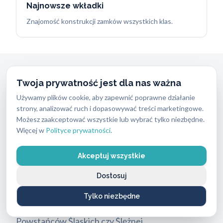
Najnowsze wkładki
Znajomość konstrukcji zamków wszystkich klas.
Dojazd w 15 do 20 minut
na
Twoja prywatność jest dla nas ważna
terenie całej dzielnicy
Używamy plików cookie, aby zapewnić poprawne działanie
strony, analizować ruch i dopasowywać treści marketingowe.
Działamy lokalnie, co skraca czas oczekiwania do
Możesz zaakceptować wszystkie lub wybrać tylko niezbędne.
Więcej w
Polityce prywatności
.
absolutnego minimum. Nasze
pogotowie
ślusarskie na wrocławskich Krzykach
,
Akceptuj wszystkie
pogotowie ślusarskie Wrocław, przyjmuje
Dostosuj
zgłoszenia o każdej porze dnia i nocy. Dobra
znajomość topografii tej części miasta pozwala
Tylko niezbędne
naszym kierowcom omijać korki na ulicy
Powstańców Śląskich czy Ślężnej.