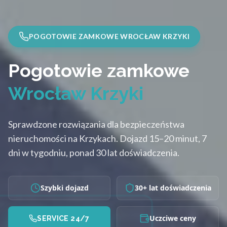
POGOTOWIE ZAMKOWE WROCŁAW KRZYKI
Pogotowie zamkowe
Wrocław Krzyki
Sprawdzone rozwiązania dla bezpieczeństwa
nieruchomości na Krzykach. Dojazd 15–20 minut, 7
dni w tygodniu, ponad 30 lat doświadczenia.
Szybki dojazd
30+ lat doświadczenia
Uczciwe ceny
SERVICE 24/7