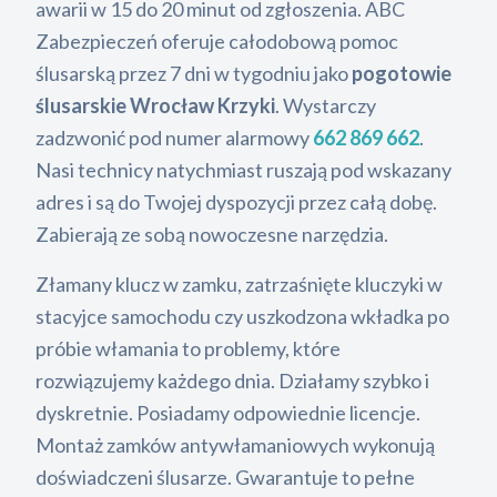
awarii w 15 do 20 minut od zgłoszenia. ABC
Zabezpieczeń oferuje całodobową pomoc
ślusarską przez 7 dni w tygodniu jako
pogotowie
ślusarskie Wrocław Krzyki
. Wystarczy
zadzwonić pod numer alarmowy
662 869 662
.
Nasi technicy natychmiast ruszają pod wskazany
adres i są do Twojej dyspozycji przez całą dobę.
Zabierają ze sobą nowoczesne narzędzia.
Złamany klucz w zamku, zatrzaśnięte kluczyki w
stacyjce samochodu czy uszkodzona wkładka po
próbie włamania to problemy, które
rozwiązujemy każdego dnia. Działamy szybko i
dyskretnie. Posiadamy odpowiednie licencje.
Montaż zamków antywłamaniowych wykonują
doświadczeni ślusarze. Gwarantuje to pełne