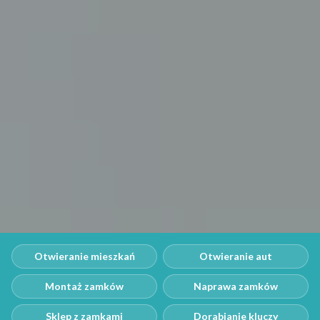
Otwieranie mieszkań
Otwieranie aut
Montaż zamków
Naprawa zamków
Sklep z zamkami
Dorabianie kluczy