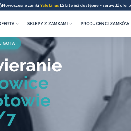
Nowoczesne zamki
Yale Linus
L2 Lite już dostępne – sprawdź ofert
OFERTA
SKLEPY Z ZAMKAMI
PRODUCENCI ZAMKÓW
LIGOTA
ieranie
owice
otowie
/7