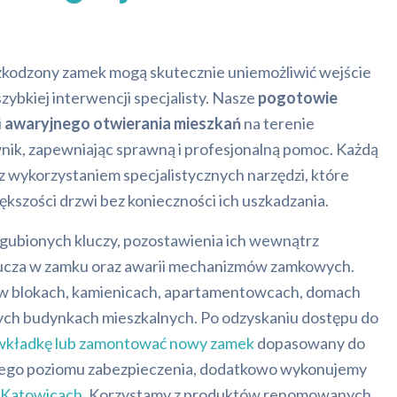
szkodzony zamek mogą skutecznie uniemożliwić wejście
zybkiej interwencji specjalisty. Nasze
pogotowie
i
awaryjnego otwierania mieszkań
na terenie
nik, zapewniając sprawną i profesjonalną pomoc. Każdą
 wykorzystaniem specjalistycznych narzędzi, które
ększości drzwi bez konieczności ich uszkadzania.
ubionych kluczy, pozostawienia ich wewnątrz
lucza w zamku oraz awarii mechanizmów zamkowych.
w blokach, kamienicach, apartamentowcach, domach
ych budynkach mieszkalnych. Po odzyskaniu dostępu do
wkładkę lub zamontować nowy zamek
dopasowany do
anego poziomu zabezpieczenia, dodatkowo wykonujemy
 Katowicach
. Korzystamy z produktów renomowanych