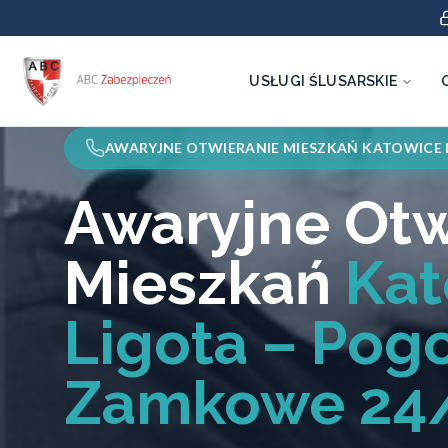
USŁUGI ŚLUSARSKIE
AWARYJNE OTWIERANIE MIESZKAŃ KATOWICE 
Awaryjne Otw
Mieszkań
Kat
Ligota – Pog
Zamkowe 24