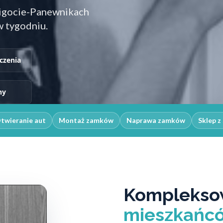
Ligocie-Panewnikach
w tygodniu.
czenia
ny
twieranie aut
Montaż zamków
Naprawa zamków
Sklep 
Kompleksow
mieszkańcó