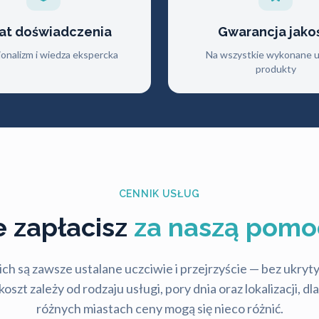
lat doświadczenia
Gwarancja jako
jonalizm i wiedza ekspercka
Na wszystkie wykonane us
produkty
CENNIK USŁUG
le zapłacisz
za naszą pomo
ch są zawsze ustalane uczciwie i przejrzyście — bez ukry
szt zależy od rodzaju usługi, pory dnia oraz lokalizacji, d
różnych miastach ceny mogą się nieco różnić.