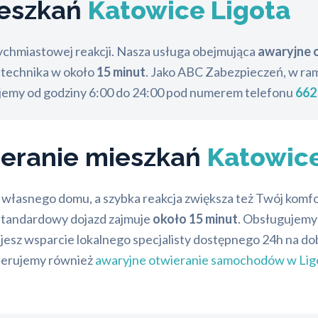
ieszkań
Katowice Ligota
ychmiastowej reakcji. Nasza usługa obejmująca
awaryjne 
 technika w około
15 minut
. Jako ABC Zabezpieczeń, w r
ujemy od godziny 6:00 do 24:00 pod numerem telefonu
662
ieranie mieszkań
Katowice
łasnego domu, a szybka reakcja zwiększa też Twój komfort 
 standardowy dojazd zajmuje
około 15 minut
. Obsługujemy 
sz wsparcie lokalnego specjalisty dostępnego 24h na dobę,
oferujemy również
awaryjne otwieranie samochodów w Lig