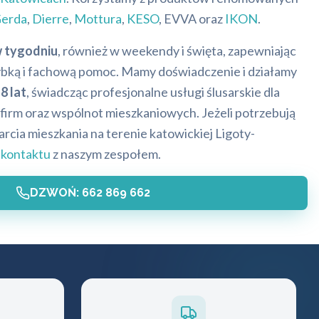
erda
,
Dierre
,
Mottura
,
KESO
, EVVA oraz
IKON
.
w tygodniu
, również w weekendy i święta, zapewniając
bką i fachową pomoc. Mamy doświadczenie i działamy
8 lat
, świadcząc profesjonalne usługi ślusarskie dla
firm oraz wspólnot mieszkaniowych. Jeżeli potrzebują
cia mieszkania na terenie katowickiej Ligoty-
o
kontaktu
z naszym zespołem.
DZWOŃ: 662 869 662