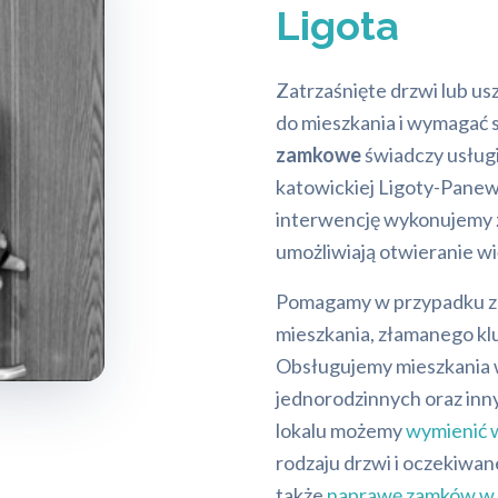
Ligota
Zatrzaśnięte drzwi lub u
do mieszkania i wymagać s
zamkowe
świadczy usług
katowickiej Ligoty-Panew
interwencję wykonujemy z
umożliwiają otwieranie wi
Pomagamy w przypadku zg
mieszkania, złamanego k
Obsługujemy mieszkania 
jednorodzinnych oraz inn
lokalu możemy
wymienić 
rodzaju drzwi i oczekiw
także
naprawę zamków w