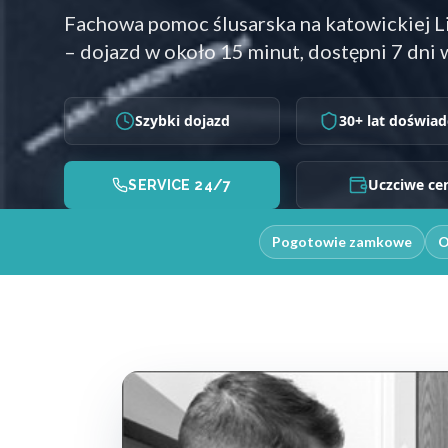
Fachowa pomoc ślusarska na katowickiej 
– dojazd w około 15 minut, dostępni 7 dni 
Szybki dojazd
30+ lat doświad
Uczciwe ce
SERVICE 24/7
Pogotowie zamkowe
O