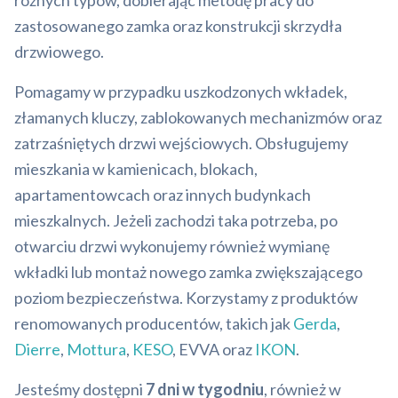
różnych typów, dobierając metodę pracy do
zastosowanego zamka oraz konstrukcji skrzydła
drzwiowego.
Pomagamy w przypadku uszkodzonych wkładek,
złamanych kluczy, zablokowanych mechanizmów oraz
zatrzaśniętych drzwi wejściowych. Obsługujemy
mieszkania w kamienicach, blokach,
apartamentowcach oraz innych budynkach
mieszkalnych. Jeżeli zachodzi taka potrzeba, po
otwarciu drzwi wykonujemy również wymianę
wkładki lub montaż nowego zamka zwiększającego
poziom bezpieczeństwa. Korzystamy z produktów
renomowanych producentów, takich jak
Gerda
,
Dierre
,
Mottura
,
KESO
, EVVA oraz
IKON
.
Jesteśmy dostępni
7 dni w tygodniu
, również w