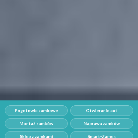
Pogotowie zamkowe
Otwieranie aut
Montaż zamków
Naprawa zamków
Sklep z zamkami
Smart-Zamek