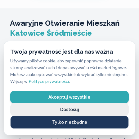
Awaryjne Otwieranie Mieszkań
Katowice Śródmieście
Zatrzaśnięte drzwi w centrum miasta wymagają
Twoja prywatność jest dla nas ważna
natychmiastowej reakcji, dlatego nasz technik
Używamy plików cookie, aby zapewnić poprawne działanie
dojeżdża na miejsce w
20 do 30 minut
, a w gęsto
strony, analizować ruch i dopasowywać treści marketingowe.
Możesz zaakceptować wszystkie lub wybrać tylko niezbędne.
zabudowanym Śródmieściu klienci mogą
Więcej w
Polityce prywatności
.
oczekiwać krótkiego czasu dojazdu. Wykonujemy
awaryjne otwieranie mieszkań Katowice
Akceptuj wszystkie
Śródmieście
bez uszkodzeń zamka i ościeżnicy, co
Dostosuj
pozwala zaoszczędzić na kosztownej wymianie
całych skrzydeł drzwiowych. Firma
ABC
Tylko niezbędne
Zabezpieczeń
świadczy usługę awaryjnego