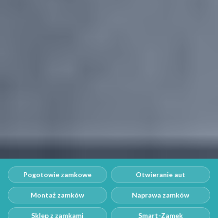
Pogotowie zamkowe
Otwieranie aut
Montaż zamków
Naprawa zamków
Sklep z zamkami
Smart-Zamek