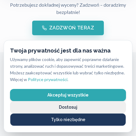
Potrzebujesz dokładnej wyceny? Zadzwoń – doradzimy
bezpłatnie!
ZADZWOŃ TERAZ
Twoja prywatność jest dla nas ważna
Używamy plików cookie, aby zapewnić poprawne działanie
Awaryjne Otwieranie
strony, analizować ruch i dopasowywać treści marketingowe.
Możesz zaakceptować wszystkie lub wybrać tylko niezbędne.
Mieszkań
Katowice
Więcej w
Polityce prywatności
.
Szopienice
Akceptuj wszystkie
Zatrzasnąłeś drzwi wejściowe lub zgubiłeś
Dostosuj
ostatni komplet kluczy. ABC Zabezpieczeń
oferuje
awaryjne otwieranie mieszkań
Tylko niezbędne
Katowice Szopienice
. Przywracamy dostęp do