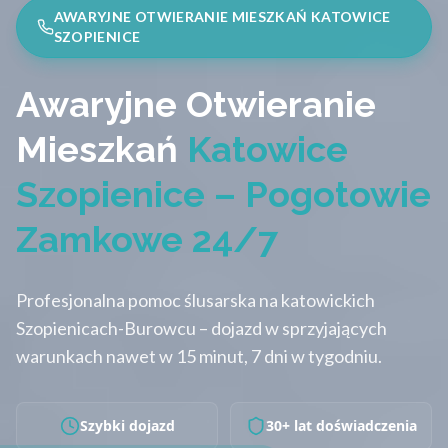
AWARYJNE OTWIERANIE MIESZKAŃ KATOWICE
SZOPIENICE
Awaryjne Otwieranie
Mieszkań
Katowice
Szopienice – Pogotowie
Zamkowe 24/7
Profesjonalna pomoc ślusarska na katowickich
Szopienicach-Burowcu – dojazd w sprzyjających
warunkach nawet w 15 minut, 7 dni w tygodniu.
Szybki dojazd
30+ lat doświadczenia