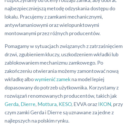
rozpoczynamy od oceny rodzaju zamka, aby dobrać
najbezpieczniejszą metodę odzyskania dostępu do
lokalu. Pracujemy z zamkami mechanicznymi,
antywłamaniowymi oraz wielopunktowymi
montowanymi przez różnych producentów.
Pomagamy w sytuacjach związanych z zatrzaśnięciem
drzwi, zgubieniem kluczy, uszkodzeniem wkładki lub
zablokowaniem mechanizmu zamkowego. Po
zakończeniu otwierania możemy zamontować nową
wkładkę albo
wymienić zamek
na model lepiej
dopasowany do potrzeb użytkownika. Korzystamy z
rozwiązań renomowanych producentów, takich jak
Gerda
,
Dierre
,
Mottura
,
KESO
, EVVA oraz
IKON
, przy
czym zamki Gerda i Dierre są uznawane za jedne z
najlepszych na polskim rynku.