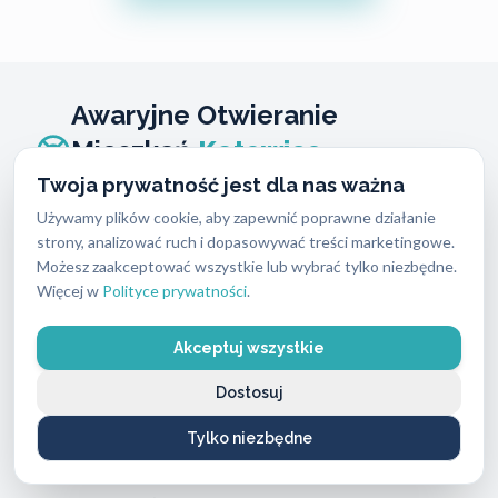
Awaryjne Otwieranie
Mieszkań
Katowice
Piotrowice
Twoja prywatność jest dla nas ważna
Używamy plików cookie, aby zapewnić poprawne działanie
strony, analizować ruch i dopasowywać treści marketingowe.
Zatrzaśnięte drzwi lub zgubione klucze wymagają
Możesz zaakceptować wszystkie lub wybrać tylko niezbędne.
natychmiastowej reakcji. Kiedy potrzebujesz
Więcej w
Polityce prywatności
.
pomocy,
awaryjne otwieranie mieszkań
Katowice Piotrowice
to usługa, w której czas
Akceptuj wszystkie
reakcji na zgłoszenie wynosi około 15 minut, a
Dostosuj
dojazd realizujemy zwykle w kilkanaście do 30
minut od przyjęcia zgłoszenia. Zadzwoń pod nasz
Tylko niezbędne
numer alarmowy
662 869 662
, a technik ABC