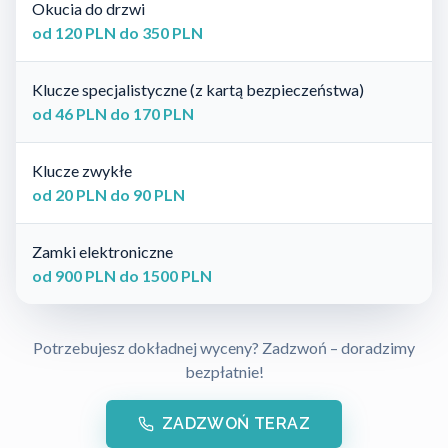
Okucia do drzwi
od 120 PLN do 350 PLN
Klucze specjalistyczne (z kartą bezpieczeństwa)
od 46 PLN do 170 PLN
Klucze zwykłe
od 20 PLN do 90 PLN
Zamki elektroniczne
od 900 PLN do 1500 PLN
Potrzebujesz dokładnej wyceny? Zadzwoń – doradzimy
bezpłatnie!
ZADZWOŃ TERAZ