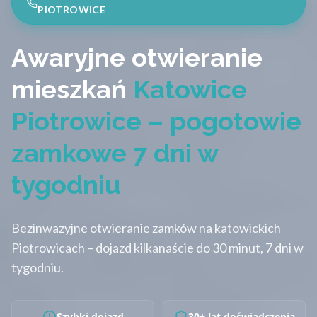
PIOTROWICE
Awaryjne otwieranie
mieszkań
Katowice
Piotrowice – pogotowie
zamkowe 7 dni w
tygodniu
Bezinwazyjne otwieranie zamków na katowickich
Piotrowicach – dojazd kilkanaście do 30 minut, 7 dni w
tygodniu.
Szybki dojazd
30+ lat doświadczenia