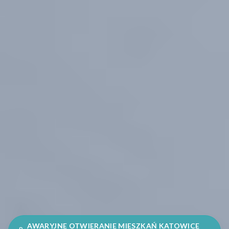
AWARYJNE OTWIERANIE MIESZKAŃ KATOWICE