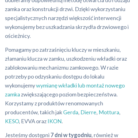
dobieramy odpowiednią metodę otwarcia do rodzaju
zamka oraz konstrukcji drzwi. Dzięki wykorzystaniu
specjalistycznych narzędzi większość interwencji
wykonujemy bez uszkadzania skrzydła drzwiowego i
ościeżnicy.
Pomagamy po zatrzaśnięciu kluczy w mieszkaniu,
złamaniu klucza w zamku, uszkodzeniu wkładki oraz
zablokowaniu mechanizmu zamkowego. W razie
potrzeby po odzyskaniu dostępu do lokalu
wykonujemy
wymianę wkładki lub montaż nowego
zamka
zwiększającego poziom bezpieczeństwa.
Korzystamy z produktów renomowanych
producentów, takich jak
Gerda
,
Dierre
,
Mottura
,
KESO
, EVVA oraz
IKON
.
Jesteśmy dostępni
7 dni w tygodniu
, również w