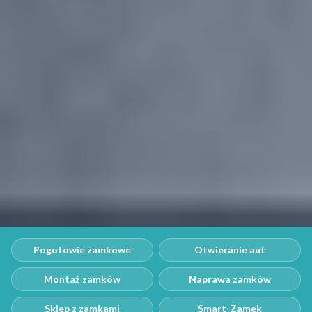
Pogotowie zamkowe
Otwieranie aut
Montaż zamków
Naprawa zamków
Sklep z zamkami
Smart-Zamek