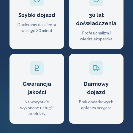
Szybki dojazd
30 lat
doświadczenia
Docieramy do klienta
w ciągu 30 minut
Profesjonalizm i
wiedza ekspercka
Gwarancja
Darmowy
jakości
dojazd
Na wszystkie
Brak dodatkowych
wykonane usługi i
opłat za przyjazd
produkty