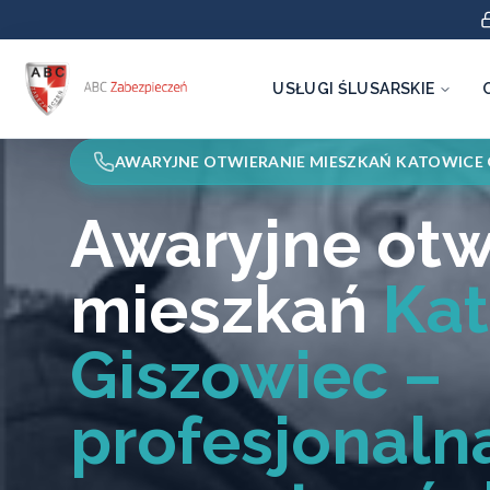
USŁUGI ŚLUSARSKIE
AWARYJNE OTWIERANIE MIESZKAŃ KATOWICE
Awaryjne otw
mieszkań
Ka
Giszowiec –
profesjonal