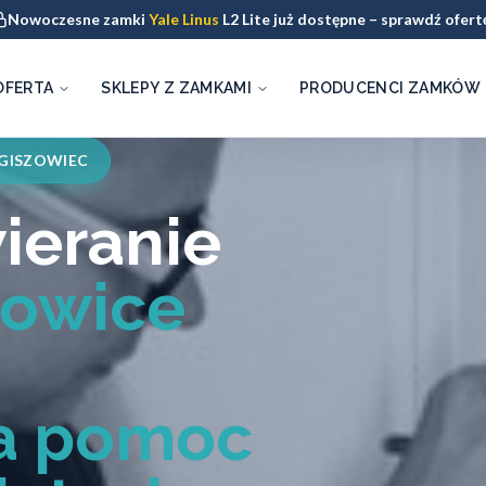
Nowoczesne zamki
Yale Linus
L2 Lite już dostępne – sprawdź ofert
OFERTA
SKLEPY Z ZAMKAMI
PRODUCENCI ZAMKÓW
 GISZOWIEC
ieranie
towice
na pomoc