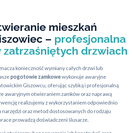
twieranie mieszkań
iszowiec –
profesjonalna
 zatrzaśniętych drzwiach
znacza konieczność wymiany całych drzwi lub
asze
pogotowie zamkowe
wykonuje awaryjne
towickim Giszowcu, oferując szybką i profesjonalną
kże awaryjnym otwieraniem zamków oraz naprawą
rwencję realizujemy z wykorzystaniem odpowiednio
narzędzi oraz metod dostosowanych do rodzaju
race prowadzą doświadczeni ślusarze.