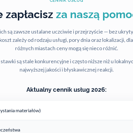
CENNIK USŁUG
le zapłacisz
za naszą pomo
ch są zawsze ustalane uczciwie i przejrzyście — bez ukry
szt zależy od rodzaju usługi, pory dnia oraz lokalizacji, d
różnych miastach ceny mogą się nieco różnić.
stawki są stale konkurencyjne i często niższe niż u lokalny
najwyższej jakości i błyskawicznej reakcji.
Aktualny cennik usług 2026:
ystania materiałów)
ieczeństwa