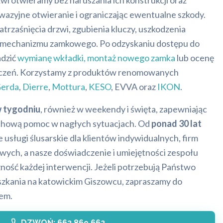
wi otwieramy bez naruszania ich konstrukcji oraz
nwazyjne otwieranie i ograniczając ewentualne szkody.
rzaśnięcia drzwi, zgubienia kluczy, uszkodzenia
a mechanizmu zamkowego. Po odzyskaniu dostępu do
adzić
wymianę wkładki, montaż nowego zamka
lub ocenę
eczeń. Korzystamy z produktów renomowanych
erda
,
Dierre
,
Mottura
,
KESO
, EVVA oraz
IKON
.
w tygodniu
, również w weekendy i święta, zapewniając
hową pomoc w nagłych sytuacjach. Od
ponad 30 lat
usługi ślusarskie dla klientów indywidualnych, firm
wych, a nasze doświadczenie i umiejętności zespołu
zność każdej interwencji. Jeżeli potrzebują Państwo
zkania na katowickim Giszowcu, zapraszamy do
em.
DZWOŃ: 662 869 662