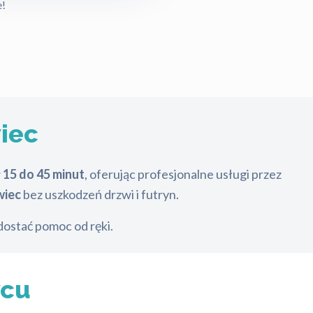
e!
iec
w
15 do 45 minut
, oferując profesjonalne usługi przez
wiec
bez uszkodzeń drzwi i futryn.
ostać pomoc od ręki.
wcu