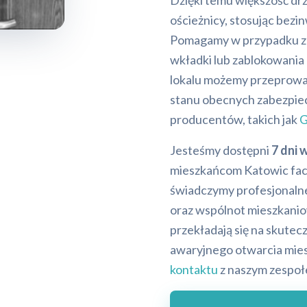
Dzięki temu większość drz
ościeżnicy, stosując bezi
Pomagamy w przypadku zat
wkładki lub zablokowani
lokalu możemy przeprow
stanu obecnych zabezpi
producentów, takich jak
G
Jesteśmy dostępni
7 dni 
mieszkańcom Katowic fac
świadczymy profesjonalne 
oraz wspólnot mieszkanio
przekładają się na skutec
awaryjnego otwarcia mies
kontaktu
z naszym zespoł