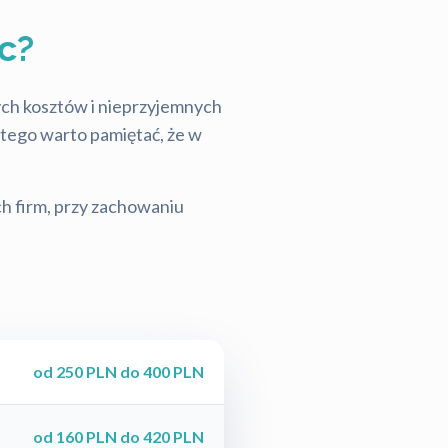
c?
tych kosztów i nieprzyjemnych
latego warto pamiętać, że w
ch firm, przy zachowaniu
od 250 PLN do 400 PLN
od 160 PLN do 420 PLN