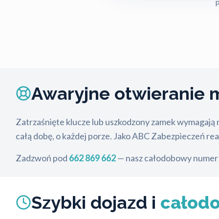
P
Awaryjne otwieranie 
Zatrzaśnięte klucze lub uszkodzony zamek wymagają n
całą dobę, o każdej porze. Jako ABC Zabezpieczeń re
Zadzwoń pod
662 869 662
— nasz całodobowy numer —
Szybki dojazd i
całod