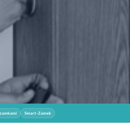
z zamkami
Smart-Zamek