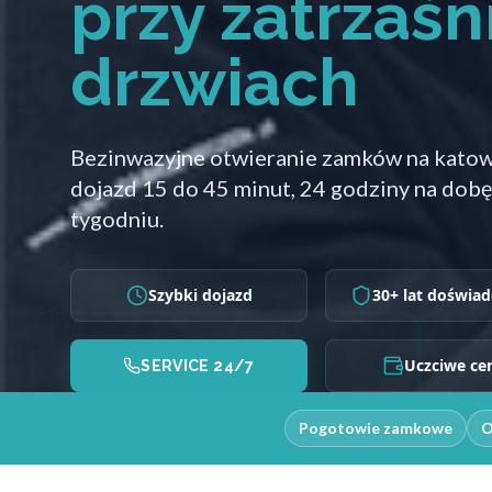
przy zatrzaśn
drzwiach
Bezinwazyjne otwieranie zamków na kato
dojazd 15 do 45 minut, 24 godziny na dobę
tygodniu.
Szybki dojazd
30+ lat doświad
Uczciwe ce
SERVICE 24/7
Pogotowie zamkowe
O