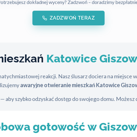
otrzebujesz dokładnej wyceny? Zadzwoń – doradzimy bezpłatni
ZADZWOŃ TERAZ
mieszkań
Katowice Giszow
atychmiastowej reakcji. Nasz ślusarz dociera na miejsce 
alizujemy
awaryjne otwieranie mieszkań Katowice Giszo
 aby szybko odzyskać dostęp do swojego domu. Możesz d
obowa gotowość w Giszo