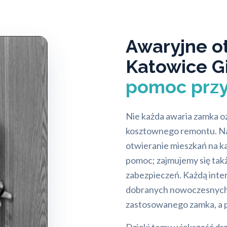
Awaryjne o
Katowice G
pomoc przy
Nie każda awaria zamka o
kosztownego remontu. N
otwieranie mieszkań na ka
pomoc; zajmujemy się ta
zabezpieczeń. Każdą inte
dobranych nowoczesnych 
zastosowanego zamka, a p