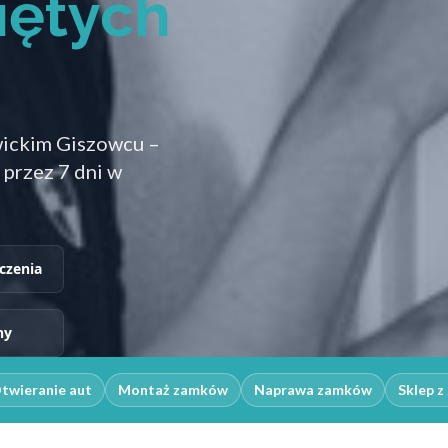
iętych
wickim Giszowcu –
 przez 7 dni w
czenia
ny
twieranie aut
Montaż zamków
Naprawa zamków
Sklep 