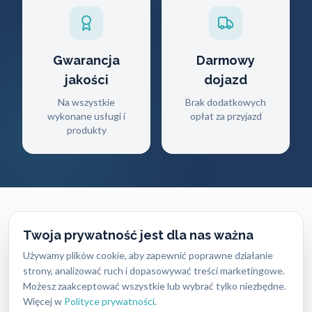
Gwarancja
Darmowy
jakości
dojazd
Na wszystkie
Brak dodatkowych
wykonane usługi i
opłat za przyjazd
produkty
Twoja prywatność jest dla nas ważna
CENNIK USŁUG
Używamy plików cookie, aby zapewnić poprawne działanie
strony, analizować ruch i dopasowywać treści marketingowe.
Ile zapłacisz
za naszą pomoc?
Możesz zaakceptować wszystkie lub wybrać tylko niezbędne.
Więcej w
Polityce prywatności
.