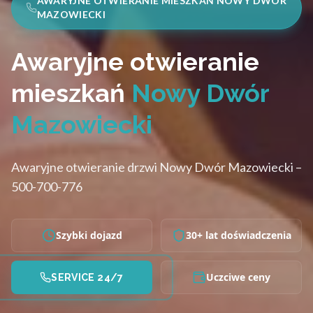
AWARYJNE OTWIERANIE MIESZKAŃ NOWY DWÓR
MAZOWIECKI
Awaryjne otwieranie
mieszkań
Nowy Dwór
Mazowiecki
Awaryjne otwieranie drzwi Nowy Dwór Mazowiecki –
500-700-776
Szybki dojazd
30+ lat doświadczenia
Uczciwe ceny
SERVICE 24/7