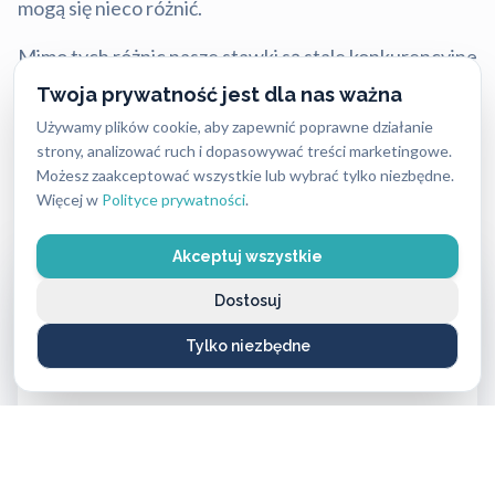
mogą się nieco różnić.
Mimo tych różnic nasze stawki są stale konkurencyjne
i często niższe niż u lokalnych firm, przy zachowaniu
Twoja prywatność jest dla nas ważna
najwyższej jakości i błyskawicznej reakcji.
Używamy plików cookie, aby zapewnić poprawne działanie
strony, analizować ruch i dopasowywać treści marketingowe.
Możesz zaakceptować wszystkie lub wybrać tylko niezbędne.
Aktualny cennik usług 2026:
Więcej w
Polityce prywatności
.
Akceptuj wszystkie
Usługa ślusarska (bez wykorzystania materiałów)
od 250 PLN do 400 PLN
Dostosuj
Tylko niezbędne
Wkładki średniej klasy bezpieczeństwa
od 160 PLN do 420 PLN
Wkładki najwyższej klasy bezpieczeństwa
od 500 PLN do 1100 PLN