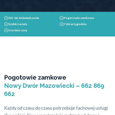
30+ lat doświadczenia
Pogotowie zamkowe
Szybki serwis
7 dni w tygodniu
Uczciwe ceny
Pogotowie zamkowe
Nowy Dwór Mazowiecki – 662 869
662
Każdy od czasu do czasu potrzebuje fachowej usługi