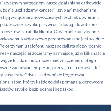
listycznym narzędziom, nasze działania są całkowicie
, że nie uszkadzamy karoserii, szyb ani mechanizmu
zystają wyłącznie z nowoczesnych technik otwierania
 skutecznie i szybko przywrócić dostęp do auta bez
osztów i strat dla klienta. Otwieranie aut zlecone
amkowemu każdorazowo przeprowadzane jest solidnie
Po otrzymaniu telefonu nasz specjalista niezwłocznie
res – najczęściej docieramy na miejsce już w kilkanaście
awę, że każda minuta może mieć znaczenie, dlatego
sze z zachowaniem pełnej precyzji i ostrożności. Jeśli
cy ślusarza w Gdyni – zadzwoń do Pogotowia
jonalistom, którzy każdego dnia pomagają kierowcom
jazdów szybko, bezpiecznie i bez szkód.