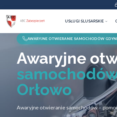
USŁUGI ŚLUSARSKIE
AWARYJNE OTWIERANIE SAMOCHODÓW GDYN
Awaryjne otw
samochodów
Orłowo
Awaryjne otwieranie samochodów – pomoc