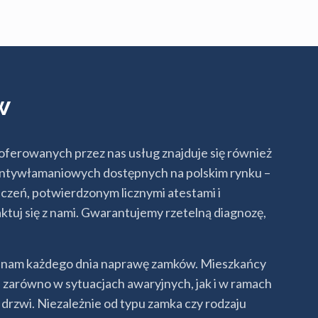
w
ferowanych przez nas usług znajduje się również
 antywłamaniowych dostępnych na polskim rynku –
czeń, potwierdzonym licznymi atestami i
ktuj się z nami. Gwarantujemy rzetelną diagnozę,
ją nam każdego dnia naprawę zamków. Mieszkańcy
 zarówno w sytuacjach awaryjnych, jak i w ramach
 drzwi. Niezależnie od typu zamka czy rodzaju