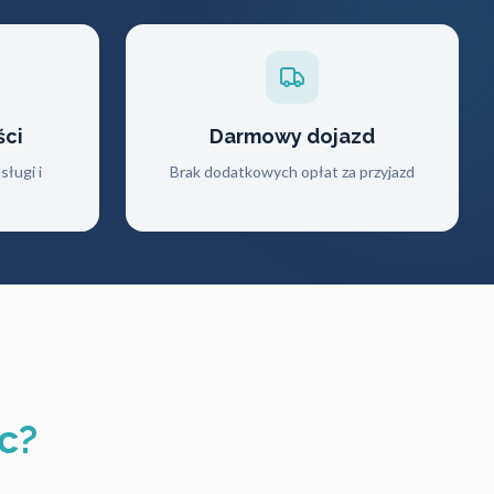
ści
Darmowy dojazd
ługi i
Brak dodatkowych opłat za przyjazd
c?