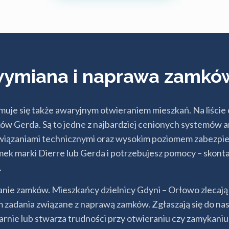
 wymiana i naprawa zamkó
e się także awaryjnym otwieraniem mieszkań. Na liście o
ków Gerda. Są to jedne z najbardziej cenionych systemów
związaniami technicznymi oraz wysokim poziomem zabezpie
mek marki Dierre lub Gerda i potrzebujesz pomocy – skonta
.
nie zamków. Mieszkańcy dzielnicy Gdyni – Orłowo zleca
 zadania związane z naprawą zamków. Zgłaszają się do nas
arnie lub stwarza trudności przy otwieraniu czy zamykaniu