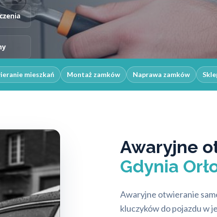
czenia
ny
ieranie mieszkań
Montaż zamków
Naprawa zamków
Skle
Awaryjne o
Gdynia Orł
Awaryjne otwieranie sam
kluczyków do pojazdu w j