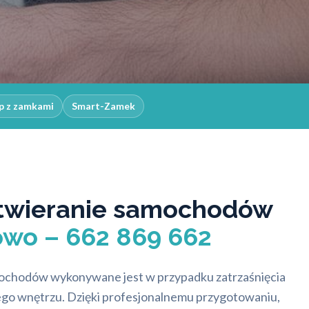
p z zamkami
Smart-Zamek
twieranie samochodów
owo – 662 869 662
ochodów wykonywane jest w przypadku zatrzaśnięcia
ego wnętrzu. Dzięki profesjonalnemu przygotowaniu,