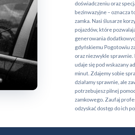
doświadczeniu oraz specja
bezinwazyjne – oznacza to
zamka. Nasi ślusarze kor
pojazdów, które pozwalają
generowania dodatkowych k
gdyńskiemu Pogotowiu z
oraz niezwykle sprawnie. 
udaje się pod wskazany ad
minut. Zdajemy sobie spr
działamy sprawnie, ale zaw
potrzebujesz pilnej pomo
zamkowego. Zaufaj profes
odzyskać dostęp do ich po