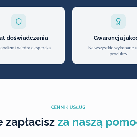
lat doświadczenia
Gwarancja jako
jonalizm i wiedza ekspercka
Na wszystkie wykonane us
produkty
CENNIK USŁUG
le zapłacisz
za naszą pomo