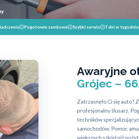
ny
iadczenia
Pogotowie zamkowe
Szybki serwis
7 dni w tygodniu
Awaryjne o
Grójec – 6
Zatrzasnęło Ci się auto? Z
profesjonalny ślusarz. 
techników specjalizujący
samochodów. Pomoc amat
większych szkód niż poży