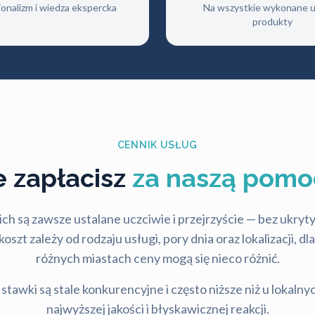
jonalizm i wiedza ekspercka
Na wszystkie wykonane us
produkty
CENNIK USŁUG
le zapłacisz
za naszą pomo
ch są zawsze ustalane uczciwie i przejrzyście — bez ukry
szt zależy od rodzaju usługi, pory dnia oraz lokalizacji, d
różnych miastach ceny mogą się nieco różnić.
stawki są stale konkurencyjne i często niższe niż u lokalny
najwyższej jakości i błyskawicznej reakcji.