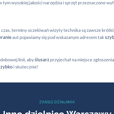
ym wysokiej jakości narzędzia i sprzęt przeznaczone wył
czas, terminy oczekiwań wizyty technika są zawsze krótkie
eranie
aut pojawiamy się pod wskazanym adresem tak
szy
dobowej linii, aby
ślusarz
przyjechał na miejsce zgłoszeni
szybko
i skutecznie!
ZASIĘG DZIAŁANIA