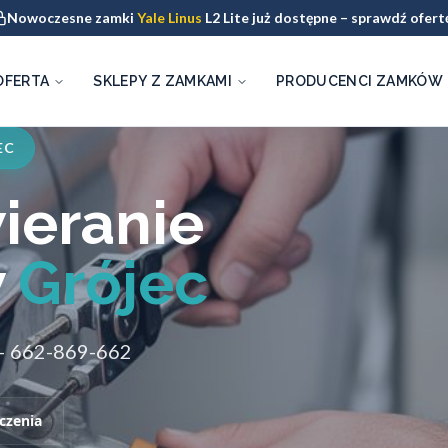
Nowoczesne zamki
Yale Linus
L2 Lite już dostępne – sprawdź ofert
OFERTA
SKLEPY Z ZAMKAMI
PRODUCENCI ZAMKÓW
EC
ieranie
w
Grójec
 – 662-869-662
czenia