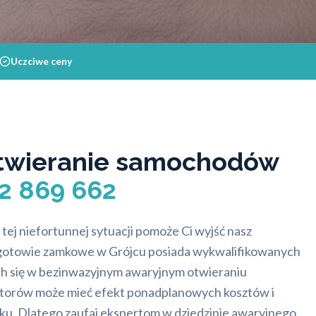
Uczciwe ceny
twieranie samochodów
62 869 662
 tej niefortunnej sytuacji pomoże Ci wyjść nasz
Pogotowie zamkowe w Grójcu posiada wykwalifikowanych
ch się w bezinwazyjnym awaryjnym otwieraniu
orów może mieć efekt ponadplanowych kosztów i
tku. Dlatego zaufaj ekspertom w dziedzinie awaryjnego