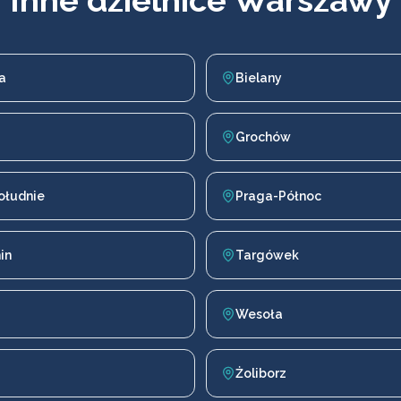
Inne dzielnice Warszawy
a
Bielany
Grochów
ołudnie
Praga-Północ
in
Targówek
Wesoła
Żoliborz