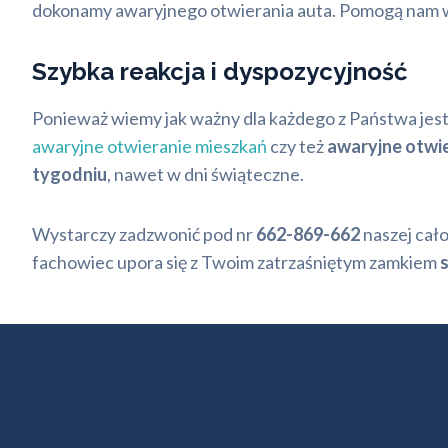
dokonamy awaryjnego otwierania auta. Pomogą nam w t
Szybka reakcja i dyspozycyjność
Ponieważ wiemy jak ważny dla każdego z Państwa jest 
awaryjne otwieranie mieszkań
czy też
awaryjne otwi
tygodniu
, nawet w dni świąteczne.
Wystarczy zadzwonić pod nr
662-869-662
naszej cało
fachowiec upora się z Twoim zatrzaśniętym zamkiem