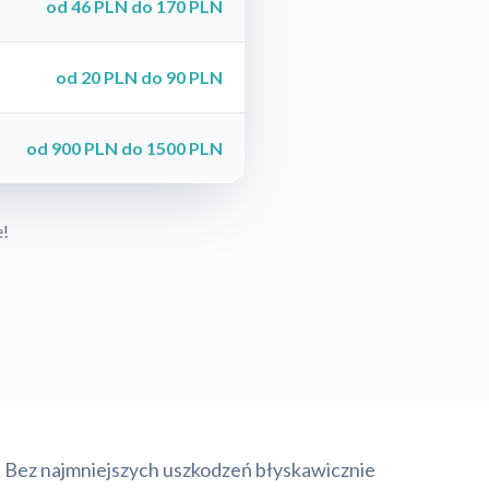
od 46 PLN do 170 PLN
od 20 PLN do 90 PLN
od 900 PLN do 1500 PLN
e!
Bez najmniejszych uszkodzeń błyskawicznie