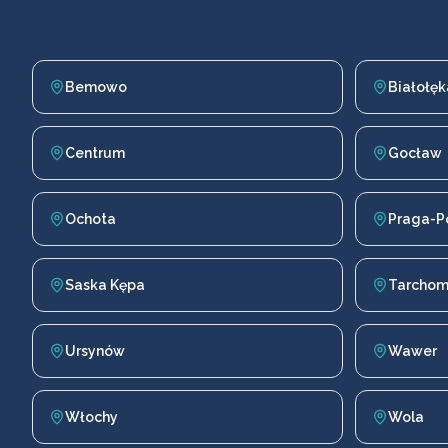
Bemowo
Białołęk
Centrum
Gocław
Ochota
Praga-P
Saska Kępa
Tarchom
Ursynów
Wawer
Włochy
Wola