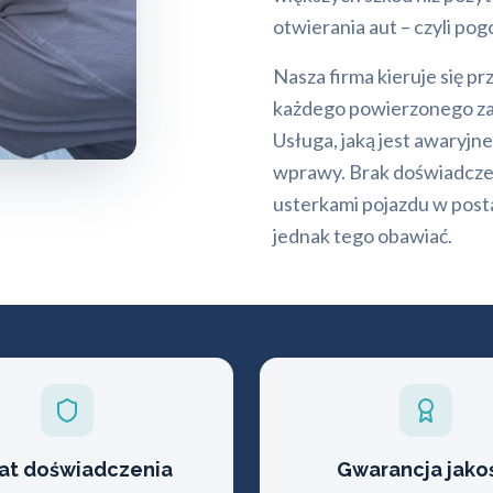
otwierania aut – czyli p
Nasza firma kieruje się 
każdego powierzonego zad
Usługa, jaką jest awaryj
wprawy. Brak doświadczen
usterkami pojazdu w posta
jednak tego obawiać.
lat doświadczenia
Gwarancja jako