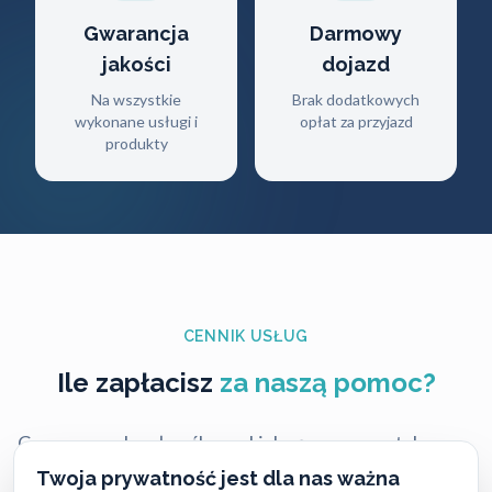
Gwarancja
Darmowy
jakości
dojazd
Na wszystkie
Brak dodatkowych
wykonane usługi i
opłat za przyjazd
produkty
CENNIK USŁUG
Ile zapłacisz
za naszą pomoc?
Ceny naszych usług ślusarskich są zawsze ustalane
uczciwie i przejrzyście — bez ukrytych kosztów i
Twoja prywatność jest dla nas ważna