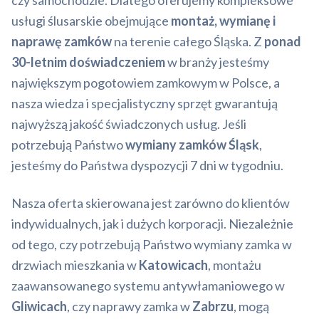
czy samochodzie. Dlatego oferujemy kompleksowe
usługi ślusarskie obejmujące
montaż, wymianę i
naprawę zamków
na terenie całego Śląska. Z
ponad
30-letnim doświadczeniem
w branży jesteśmy
największym pogotowiem zamkowym w Polsce, a
nasza wiedza i specjalistyczny sprzęt gwarantują
najwyższą jakość świadczonych usług. Jeśli
potrzebują Państwo
wymiany zamków Śląsk
,
jesteśmy do Państwa dyspozycji 7 dni w tygodniu.
Nasza oferta skierowana jest zarówno do klientów
indywidualnych, jak i dużych korporacji. Niezależnie
od tego, czy potrzebują Państwo wymiany zamka w
drzwiach mieszkania w
Katowicach
, montażu
zaawansowanego systemu antywłamaniowego w
Gliwicach
, czy naprawy zamka w
Zabrzu
, mogą