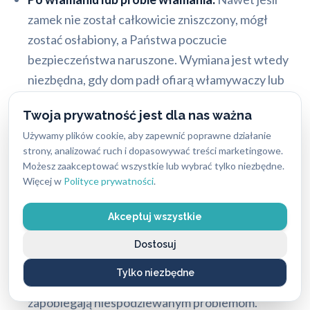
zamek nie został całkowicie zniszczony, mógł
zostać osłabiony, a Państwa poczucie
bezpieczeństwa naruszone. Wymiana jest wtedy
niezbędna, gdy dom padł ofiarą włamywaczy lub
doszło do usterki. Nowy zamek to nowy początek.
Twoja prywatność jest dla nas ważna
Chęć zwiększenia bezpieczeństwa:
Stare, zużyte
Używamy plików cookie, aby zapewnić poprawne działanie
zamki mogą nie spełniać współczesnych
strony, analizować ruch i dopasowywać treści marketingowe.
Możesz zaakceptować wszystkie lub wybrać tylko niezbędne.
standardów antywłamaniowych. Modernizacja
Więcej w
Polityce prywatności
.
zamka na bardziej zaawansowany model znacząco
podnosi poziom ochrony.
Akceptuj wszystkie
Zużycie mechanizmu:
Z biegiem lat mechanizmy
Dostosuj
zamków zużywają się, co może prowadzić do ich
Tylko niezbędne
awarii. Regularna kontrola i ewentualna wymiana
zapobiegają niespodziewanym problemom.