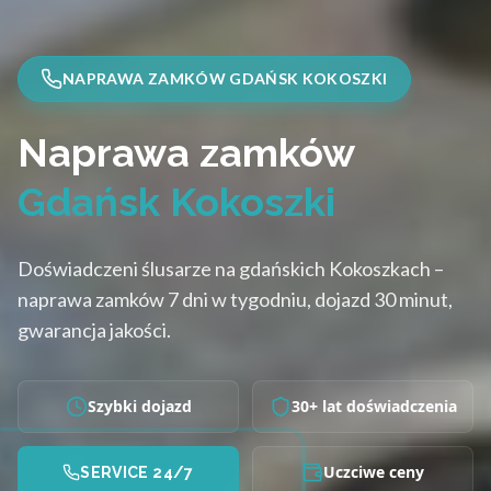
NAPRAWA ZAMKÓW GDAŃSK KOKOSZKI
Naprawa zamków
Gdańsk Kokoszki
Doświadczeni ślusarze na gdańskich Kokoszkach –
naprawa zamków 7 dni w tygodniu, dojazd 30 minut,
gwarancja jakości.
Szybki dojazd
30+ lat doświadczenia
Uczciwe ceny
SERVICE 24/7