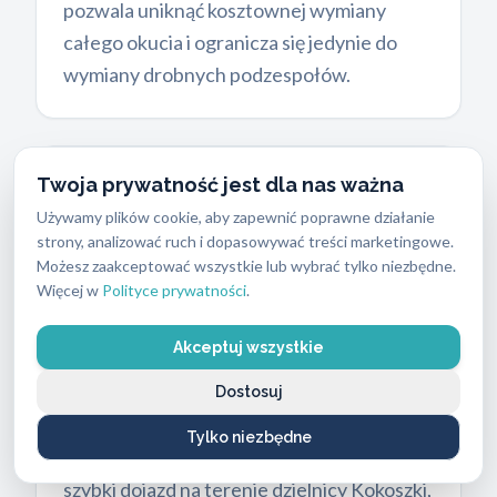
pozwala uniknąć kosztownej wymiany
całego okucia i ogranicza się jedynie do
wymiany drobnych podzespołów.
Twoja prywatność jest dla nas ważna
Cennik usług ślusarskich
i
przejrzyste zasady płatności
Używamy plików cookie, aby zapewnić poprawne działanie
strony, analizować ruch i dopasowywać treści marketingowe.
Koszty serwisu zależą od stopnia
Możesz zaakceptować wszystkie lub wybrać tylko niezbędne.
Więcej w
Polityce prywatności
.
skomplikowania mechanizmu oraz rodzaju
użytych części zamiennych. Dbamy o pełną
Akceptuj wszystkie
transparentność finansową przed
rozpoczęciem jakichkolwiek prac.
Dostosuj
Podstawowa usługa ślusarska kosztuje
od
Tylko niezbędne
250 PLN do 400 PLN
. Kwota ta obejmuje
szybki dojazd na terenie dzielnicy Kokoszki,