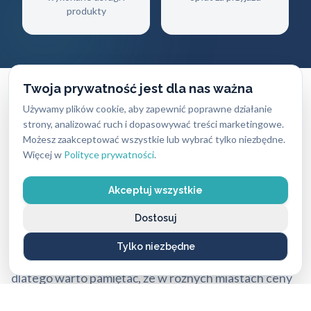
produkty
Twoja prywatność jest dla nas ważna
Używamy plików cookie, aby zapewnić poprawne działanie
strony, analizować ruch i dopasowywać treści marketingowe.
CENNIK USŁUG
Możesz zaakceptować wszystkie lub wybrać tylko niezbędne.
Więcej w
Polityce prywatności
.
Ile zapłacisz
za naszą pomoc?
Akceptuj wszystkie
Ceny naszych usług ślusarskich są zawsze ustalane
uczciwie i przejrzyście — bez ukrytych kosztów i
Dostosuj
nieprzyjemnych niespodzianek. Dokładny koszt
Tylko niezbędne
zależy od rodzaju usługi, pory dnia oraz lokalizacji,
dlatego warto pamiętać, że w różnych miastach ceny
mogą się nieco różnić.