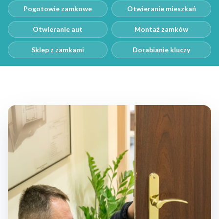
Pogotowie zamkowe
Otwieranie mieszkań
Otwieranie aut
Montaż zamków
Sklep z zamkami
Dorabianie kluczy