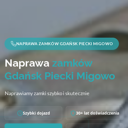
NAPRAWA ZAMKÓW GDAŃSK PIECKI MIGOWO
Naprawa
zamków
Gdańsk Piecki Migowo
Naprawiamy zamki szybko i skutecznie
Szybki dojazd
30+ lat doświadczenia