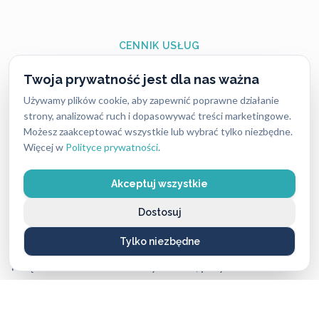
CENNIK USŁUG
Ile zapłacisz
za naszą pomoc?
Twoja prywatność jest dla nas ważna
Używamy plików cookie, aby zapewnić poprawne działanie
Ceny naszych usług ślusarskich są zawsze ustalane
strony, analizować ruch i dopasowywać treści marketingowe.
Możesz zaakceptować wszystkie lub wybrać tylko niezbędne.
uczciwie i przejrzyście — bez ukrytych kosztów i
Więcej w
Polityce prywatności
.
nieprzyjemnych niespodzianek. Dokładny koszt
zależy od rodzaju usługi, pory dnia oraz lokalizacji,
Akceptuj wszystkie
dlatego warto pamiętać, że w różnych miastach ceny
Dostosuj
mogą się nieco różnić.
Tylko niezbędne
Mimo tych różnic nasze stawki są stale konkurencyjne
i często niższe niż u lokalnych firm, przy zachowaniu
najwyższej jakości i błyskawicznej reakcji.