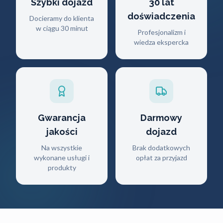
Szybki dojazd
30 lat
doświadczenia
Docieramy do klienta
w ciągu 30 minut
Profesjonalizm i
wiedza ekspercka
Gwarancja
Darmowy
jakości
dojazd
Na wszystkie
Brak dodatkowych
wykonane usługi i
opłat za przyjazd
produkty