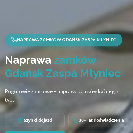
NAPRAWA ZAMKÓW GDAŃSK ZASPA MŁYNIEC
Naprawa
zamków
Gdańsk Zaspa Młyniec
Pogotowie zamkowe – naprawa zamków każdego
typu
Szybki dojazd
30+ lat doświadczenia