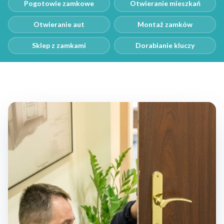
Pogotowie zamkowe
Otwieranie mieszkań
Otwieranie aut
Montaż zamków
Sklep z zamkami
Dorabianie kluczy