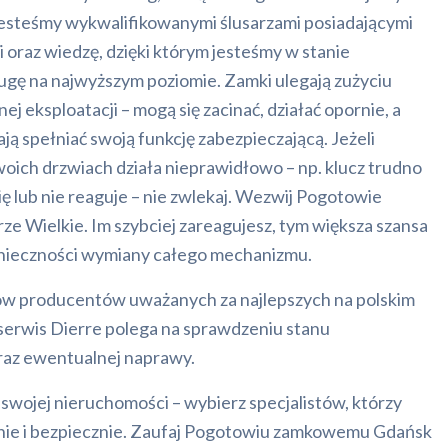
Jesteśmy wykwalifikowanymi ślusarzami posiadającymi
oraz wiedzę, dzięki którym jesteśmy w stanie
gę na najwyższym poziomie. Zamki ulegają zużyciu
j eksploatacji – mogą się zacinać, działać opornie, a
ją spełniać swoją funkcję zabezpieczającą. Jeżeli
oich drzwiach działa nieprawidłowo – np. klucz trudno
ię lub nie reaguje – nie zwlekaj. Wezwij Pogotowie
 Wielkie. Im szybciej zareagujesz, tym większa szansa
onieczności wymiany całego mechanizmu.
w producentów uważanych za najlepszych na polskim
 serwis Dierre polega na sprawdzeniu stanu
az ewentualnej naprawy.
swojej nieruchomości – wybierz specjalistów, którzy
nie i bezpiecznie. Zaufaj Pogotowiu zamkowemu Gdańsk