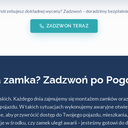
otrzebujesz dokładnej wyceny? Zadzwoń – doradzimy bezpłatni
ZADZWOŃ TERAZ
ia zamka? Zadzwoń po Po
sarskich. Każdego dnia zajmujemy się montażem zamków ora
ub pojazdu. W takich sytuacjach wykonujemy awaryjne otwi
, aby przywrócić dostęp do Twojego pojazdu, mieszkania, 
ś je w środku, czy zamek uległ awarii – jesteśmy gotowi d