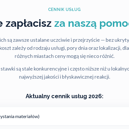
CENNIK USŁUG
le zapłacisz
za naszą pomo
ch są zawsze ustalane uczciwie i przejrzyście — bez ukry
szt zależy od rodzaju usługi, pory dnia oraz lokalizacji, d
różnych miastach ceny mogą się nieco różnić.
stawki są stale konkurencyjne i często niższe niż u lokalny
najwyższej jakości i błyskawicznej reakcji.
Aktualny cennik usług 2026:
ystania materiałów)