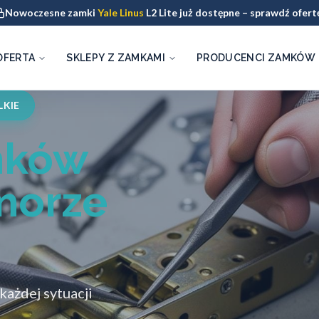
Nowoczesne zamki
Yale Linus
L2 Lite już dostępne – sprawdź ofert
OFERTA
SKLEPY Z ZAMKAMI
PRODUCENCI ZAMKÓW
KIE
mków
morze
ażdej sytuacji