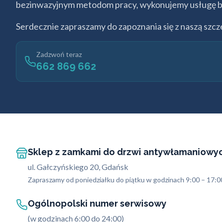
bezinwazyjnym metodom pracy, wykonujemy usługę bez
Serdecznie zapraszamy do zapoznania się z naszą szc
Zadzwoń teraz
662 869 662
Sklep z zamkami do drzwi antywłamaniowy
ul. Gałczyńskiego 20, Gdańsk
Zapraszamy od poniedziałku do piątku w godzinach 9:00 – 17:0
Ogólnopolski numer serwisowy
(w godzinach 6:00 do 24:00)