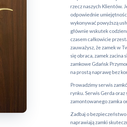
rzecz naszych Klientów. 
odpowiednie umiejętności 
wykonywać powyższą usłu
głównie wskutek codzienne
czasem całkowicie przesta
zauważysz, że zamek w Tw
się obraca, zamek zacina s
zamkowe Gdańsk Przymorze
na prostą naprawę bez k
Prowadzimy serwis zamkó
rynku. Serwis Gerda oraz
zamontowanego zamka or
Zadbaj o bezpieczeństwo 
naprawiają zamki skutecz