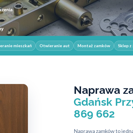
czenia
ny
eranie mieszkań
Otwieranie aut
Montaż zamków
Sklep z
Naprawa z
Gdańsk Prz
869 662
Naprawa zamków to jedna 