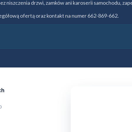
 niszczenia drzwi, zamków ani karoserii samochodu, zape
zegółową ofertą oraz kontakt na numer 662-869-662.
ch
0