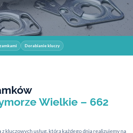
 zamkami
Dorabianie kluczy
amków
ymorze Wielkie – 662
z kluczowych usług, którą każdego dnia realizujemy na