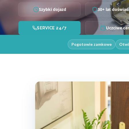
Szybki dojazd
30+ lat doświad
Uczciwe ce
SERVICE 24/7
Pogotowie zamkowe
Otwi