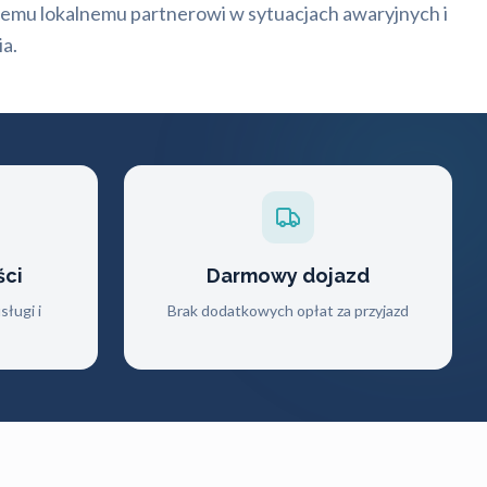
emu lokalnemu partnerowi w sytuacjach awaryjnych i
a.
ści
Darmowy dojazd
ługi i
Brak dodatkowych opłat za przyjazd