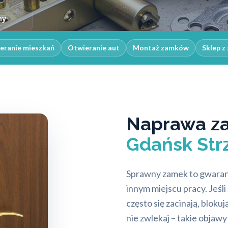
ny
eranie mieszkań
Otwieranie aut
Montaż zamków
Sklep z
Naprawa z
Gdańsk Str
Sprawny zamek to gwaranc
innym miejscu pracy. Jeś
często się zacinają, blok
nie zwlekaj – takie objaw