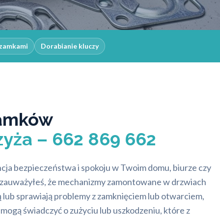
 zamkami
Dorabianie kluczy
amków
zyża – 662 869 662
ja bezpieczeństwa i spokoju w Twoim domu, biurze czy
li zauważyłeś, że mechanizmy zamontowane w drzwiach
ują lub sprawiają problemy z zamknięciem lub otwarciem,
y mogą świadczyć o zużyciu lub uszkodzeniu, które z