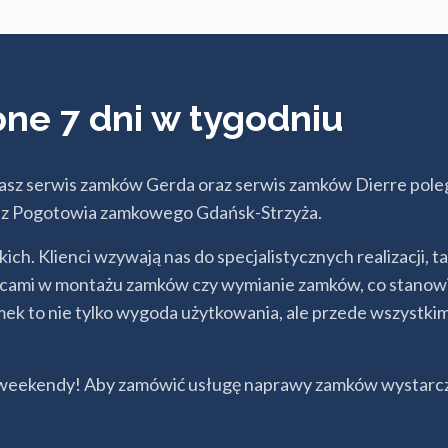
pne 7 dni w tygodniu
sz serwis zamków Gerda oraz serwis zamków Dierre pol
zy z Pogotowia zamkowego Gdańsk-Strzyża.
skich. Klienci wzywają nas do specjalistycznych realizacji
cami w montażu zamków czy wymianie zamków, co stanowi 
mek to nie tylko wygoda użytkowania, ale przede wszyst
 i weekendy! Aby zamówić usługę naprawy zamków wystarcz