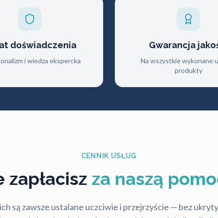
lat doświadczenia
Gwarancja jako
jonalizm i wiedza ekspercka
Na wszystkie wykonane us
produkty
CENNIK USŁUG
le zapłacisz
za naszą pomo
ch są zawsze ustalane uczciwie i przejrzyście — bez ukry