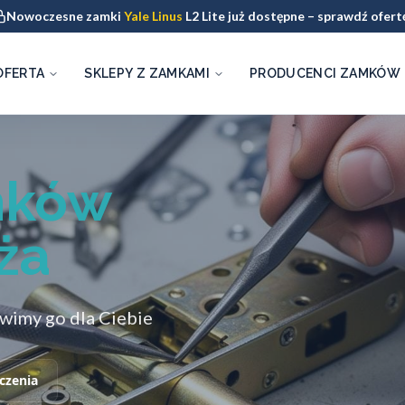
Nowoczesne zamki
Yale Linus
L2 Lite już dostępne – sprawdź ofert
OFERTA
SKLEPY Z ZAMKAMI
PRODUCENCI ZAMKÓW
mków
ża
wimy go dla Ciebie
czenia