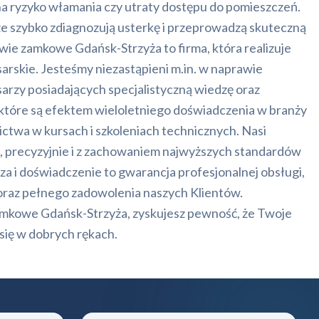
na ryzyko włamania czy utraty dostępu do pomieszczeń.
ze szybko zdiagnozują usterkę i przeprowadzą skuteczną
e zamkowe Gdańsk-Strzyża to firma, która realizuje
sarskie. Jesteśmy niezastąpieni m.in. w naprawie
arzy posiadających specjalistyczną wiedzę oraz
 które są efektem wieloletniego doświadczenia w branży
ctwa w kursach i szkoleniach technicznych. Nasi
e, precyzyjnie i z zachowaniem najwyższych standardów
a i doświadczenie to gwarancja profesjonalnej obsługi,
oraz pełnego zadowolenia naszych Klientów.
mkowe Gdańsk-Strzyża, zyskujesz pewność, że Twoje
się w dobrych rękach.