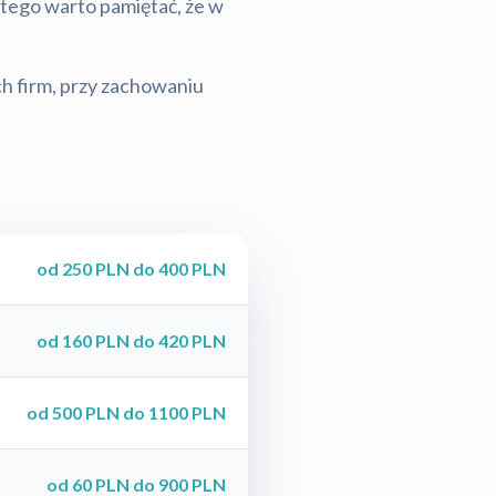
latego warto pamiętać, że w
ch firm, przy zachowaniu
od 250 PLN do 400 PLN
od 160 PLN do 420 PLN
od 500 PLN do 1100 PLN
od 60 PLN do 900 PLN