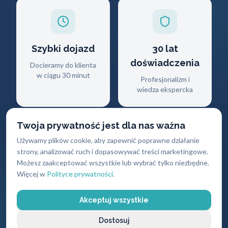
Szybki dojazd
30 lat
doświadczenia
Docieramy do klienta
w ciągu 30 minut
Profesjonalizm i
wiedza ekspercka
Twoja prywatność jest dla nas ważna
Używamy plików cookie, aby zapewnić poprawne działanie
strony, analizować ruch i dopasowywać treści marketingowe.
Możesz zaakceptować wszystkie lub wybrać tylko niezbędne.
Gwarancja
Darmowy
Więcej w
Polityce prywatności
.
jakości
dojazd
Na wszystkie
Brak dodatkowych
Akceptuj wszystkie
wykonane usługi i
opłat za przyjazd
produkty
Dostosuj