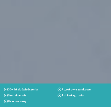
30+ lat doświadczenia
Pogotowie zamkowe
Szybki serwis
7 dni w tygodniu
Uczciwe ceny