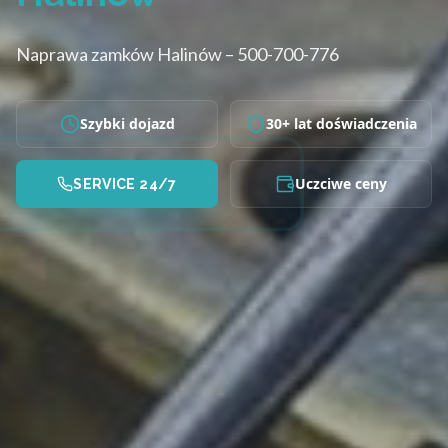
Naprawa zamków Halinów – 500-700-776
Szybki dojazd
30+ lat doświadczenia
Uczciwe ceny
SERVICE 24/7