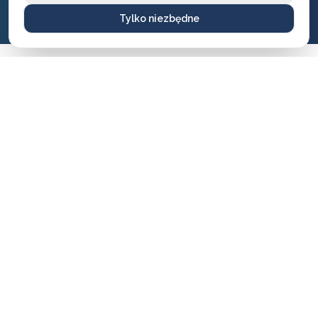
Tylko niezbędne
CENNIK USŁUG
Ile zapłacisz
za naszą pomoc?
Ceny naszych usług ślusarskich są zawsze ustalane
uczciwie i przejrzyście — bez ukrytych kosztów i
nieprzyjemnych niespodzianek. Dokładny koszt
zależy od rodzaju usługi, pory dnia oraz lokalizacji,
dlatego warto pamiętać, że w różnych miastach ceny
mogą się nieco różnić.
Mimo tych różnic nasze stawki są stale konkurencyjne