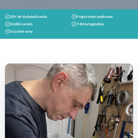
30+ lat doświadczenia
Pogotowie zamkowe
Szybki serwis
7 dni w tygodniu
Uczciwe ceny