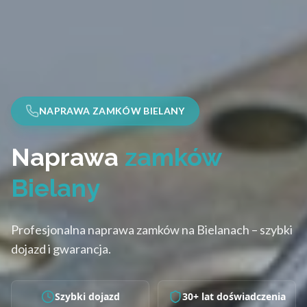
NAPRAWA ZAMKÓW BIELANY
Naprawa
zamków
Bielany
Profesjonalna naprawa zamków na Bielanach – szybki
dojazd i gwarancja.
Szybki dojazd
30+ lat doświadczenia