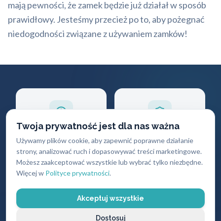
mają pewności, że zamek będzie już działał w sposób
prawidłowy. Jesteśmy przecież po to, aby pożegnać
niedogodności związane z używaniem zamków!
Twoja prywatność jest dla nas ważna
Szybki dojazd
30 lat
Używamy plików cookie, aby zapewnić poprawne działanie
strony, analizować ruch i dopasowywać treści marketingowe.
doświadczenia
Docieramy do klienta
Możesz zaakceptować wszystkie lub wybrać tylko niezbędne.
w ciągu 30 minut
Profesjonalizm i
Więcej w
Polityce prywatności
.
wiedza ekspercka
Akceptuj wszystkie
Dostosuj