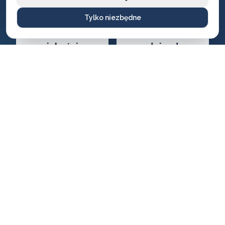
Tylko niezbędne
Gwarancja
Darmowy
jakości
dojazd
Na wszystkie
Brak dodatkowych
wykonane usługi i
opłat za przyjazd
produkty
CENNIK USŁUG
Ile zapłacisz
za naszą pomoc?
Ceny naszych usług ślusarskich są zawsze ustalane