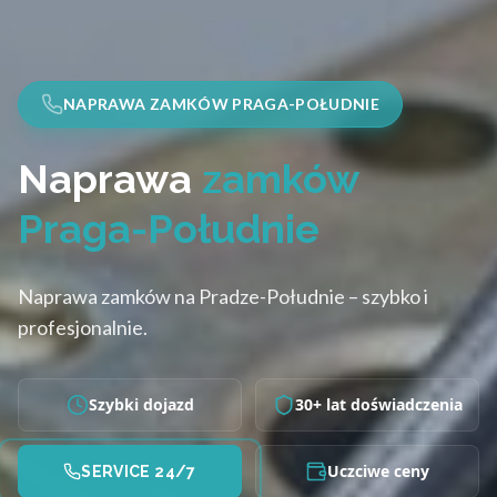
NAPRAWA ZAMKÓW PRAGA-POŁUDNIE
Naprawa
zamków
Praga-Południe
Naprawa zamków na Pradze-Południe – szybko i
profesjonalnie.
Szybki dojazd
30+ lat doświadczenia
Uczciwe ceny
SERVICE 24/7