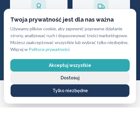
Twoja prywatność jest dla nas ważna
Gwarancja
Darmowy
Używamy plików cookie, aby zapewnić poprawne działanie
jakości
dojazd
strony, analizować ruch i dopasowywać treści marketingowe.
Na wszystkie
Brak dodatkowych
Możesz zaakceptować wszystkie lub wybrać tylko niezbędne.
wykonane usługi i
opłat za przyjazd
Więcej w
Polityce prywatności
.
produkty
Akceptuj wszystkie
Dostosuj
Tylko niezbędne
CENNIK USŁUG
Ile zapłacisz
za naszą pomoc?
Ceny naszych usług ślusarskich są zawsze ustalane