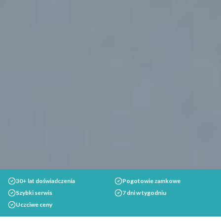
30+ lat doświadczenia
Pogotowie zamkowe
Szybki serwis
7 dni w tygodniu
Uczciwe ceny