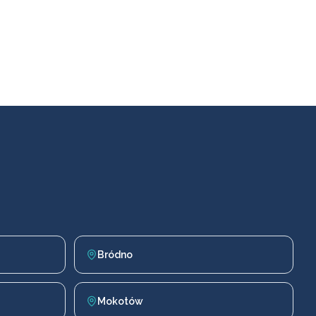
Bródno
Mokotów