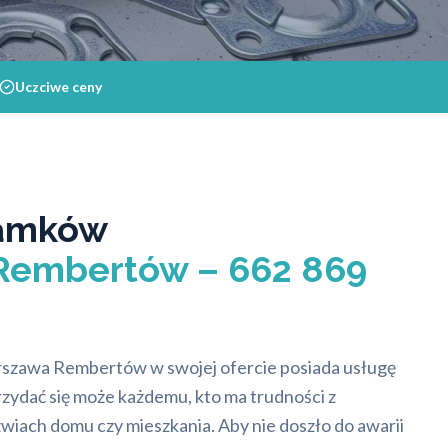
Uczciwe ceny
amków
Rembertów – 662 869
rszawa Rembertów w swojej ofercie posiada usługę
zydać się może każdemu, kto ma trudności z
iach domu czy mieszkania. Aby nie doszło do awarii