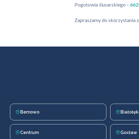
Pogotowia ślusarskiego –
662
Zapraszamy do skorzystania za
Bemowo
Białołęk
Centrum
Gocław