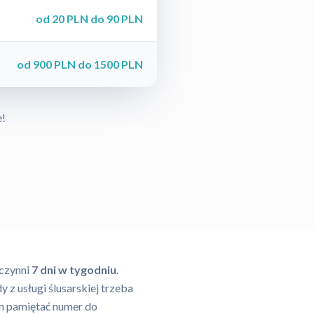
od 20 PLN do 90 PLN
od 900 PLN do 1500 PLN
e!
 czynni
7 dni w tygodniu
.
dy z usługi ślusarskiej trzeba
em pamiętać numer do