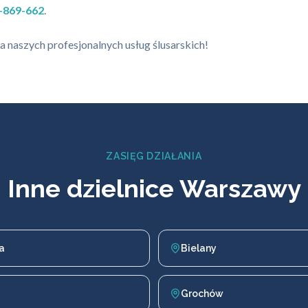
-869-662
.
 naszych profesjonalnych usług ślusarskich!
ZASIĘG DZIAŁANIA
Inne dzielnice Warszawy
a
Bielany
Grochów