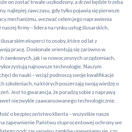
że on zostać trwale uszkodzony, a drzwi będzie trzeba
y, najlepiej zawczasu, gdy tylko pojawią się pierwsze
racy mechanizmu, wezwać celem jego naprawienia
 naszej firmy – lidera na rynku usług ślusarskich.
lusarskim eksperci to osoby, które od lat z
ją pracę. Doskonale orientują się zarówno w
h zamkowych, jak i w nowoczesnych urządzeniach,
wykorzystują najnowsze technologie. Naszym
hęci do nauki – wciąż podnoszą swoje kwalifikacje
h szkoleniach, na których poszerzają swoją wiedzę o
zeń. Jest to gwarancja, że poradzą sobie z naprawą
nawet niezwykle zaawansowanego technologicznie.
łość o bezpieczeństwo klienta – wszystkie nasze
e na zapewnienie Państwu stuprocentowej ochrony we
latego podczas serwisu zamków upewniamy się, czy