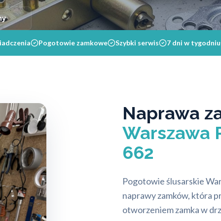
ny
iadczenia
Pogotowie zamkowe
Szybki serwis
7 dni w tygodniu
Naprawa z
Warszawa 
662
Pogotowie ślusarskie Wa
naprawy zamków, która pr
otworzeniem zamka w drzw