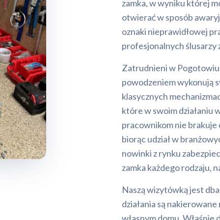
zamka, w wyniku której mo
otwierać w sposób awaryjn
oznaki nieprawidłowej p
profesjonalnych ślusarzy z
Zatrudnieni w Pogotowiu ś
powodzeniem wykonują swo
klasycznych mechanizmac
które w swoim działaniu 
pracownikom nie brakuje c
biorąc udział w branżowyc
nowinki z rynku zabezpiec
zamka każdego rodzaju, 
Naszą wizytówką jest dba
działania są nakierowan
własnym domu. Właśnie d