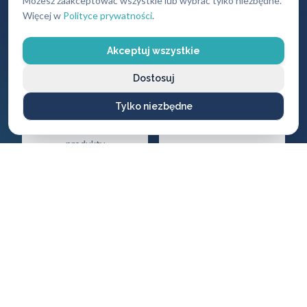
Możesz zaakceptować wszystkie lub wybrać tylko niezbędne.
Więcej w
Polityce prywatności
.
Akceptuj wszystkie
Gwarancja
Darmowy
Dostosuj
jakości
dojazd
Tylko niezbędne
Na wszystkie
Brak dodatkowych
wykonane usługi i
opłat za przyjazd
produkty
CENNIK USŁUG
Ile zapłacisz
za naszą pomoc?