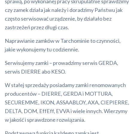
sprawą, po wykonanej pracy skrupulatnie sprawdzimy
czy zamek działa jak należy i doradzimy Państwu jak
często serwisować urządzenie, by działało bez
zastrzeżeń przez długi czas.
Naprawianie zamków w Tarchominie to czynności,
jakie wykonujemy tu codziennie.
Serwisujemy zamki – prowadzimy serwis GERDA,
serwis DIERRE abo KESO.
W stałej sprzedaży posiadamy zamki renomowanych
producentów – DIERRE, GERDA i MOTTURA,
SECUREMME, IKON, ASSAABLOY, AXA, CIEPIERRE,
DELTA, DOM, EffEff, EVVA i wiele innych. Wierzymy
w jakość i sprawdzone rozwiązania.
Podstawową funkcją każdego zamka jest