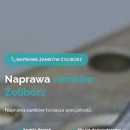
NAPRAWA ZAMKÓW ŻOLIBORZ
Naprawa
zamków
Żoliborz
Naprawa zamków to nasza specjalność.
Szybki dojazd
30+ lat doświadczenia