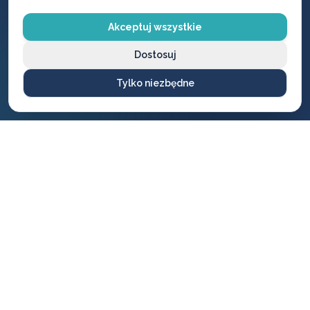
Gwarancja
Darmowy
Akceptuj wszystkie
jakości
dojazd
Dostosuj
Na wszystkie
Brak dodatkowych
wykonane usługi i
opłat za przyjazd
Tylko niezbędne
produkty
CENNIK USŁUG
Ile zapłacisz
za naszą pomoc?
Ceny naszych usług ślusarskich są zawsze ustalane
uczciwie i przejrzyście — bez ukrytych kosztów i