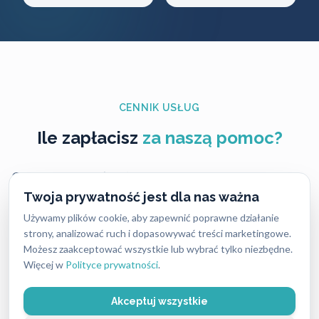
CENNIK USŁUG
Ile zapłacisz
za naszą pomoc?
Ceny naszych usług ślusarskich są zawsze ustalane
uczciwie i przejrzyście — bez ukrytych kosztów i
Twoja prywatność jest dla nas ważna
nieprzyjemnych niespodzianek. Dokładny koszt
Używamy plików cookie, aby zapewnić poprawne działanie
strony, analizować ruch i dopasowywać treści marketingowe.
zależy od rodzaju usługi, pory dnia oraz lokalizacji,
Możesz zaakceptować wszystkie lub wybrać tylko niezbędne.
dlatego warto pamiętać, że w różnych miastach ceny
Więcej w
Polityce prywatności
.
mogą się nieco różnić.
Akceptuj wszystkie
Mimo tych różnic nasze stawki są stale konkurencyjne