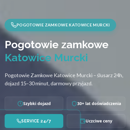
POGOTOWIE ZAMKOWE KATOWICE MURCKI
Pogotowie zamkowe
Katowice Murcki
Pogotowie Zamkowe Katowice Murcki – ślusarz 24h,
dojazd 15–30 minut, darmowy przyjazd.
Szybki dojazd
30+ lat doświadczenia
Uczciwe ceny
SERVICE 24/7