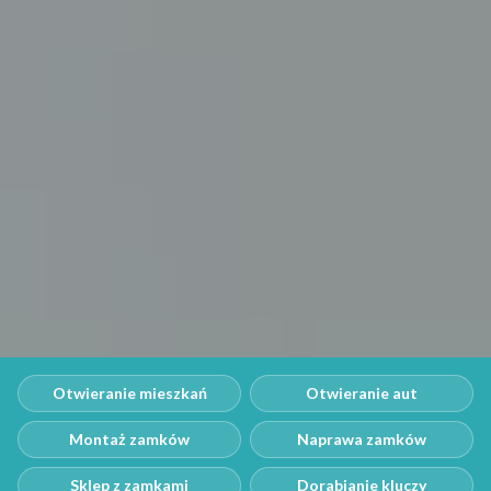
Otwieranie mieszkań
Otwieranie aut
Montaż zamków
Naprawa zamków
Sklep z zamkami
Dorabianie kluczy