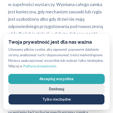
w zupełności wystarczy. Wymiana całego zamka
jest konieczna, gdy mechanizm zasuwki lub rygla
jest uszkodzony albo gdy drzwi nie mają
odpowiedniego przygotowania pod nowoczesną
wkładkę lub instalacji, a dobrze dobrane zamki
antywłamaniowe zapewniają lepsze
Twoja prywatność jest dla nas ważna
zabezpieczenie mienia i pomagają uzyskać
Używamy plików cookie, aby zapewnić poprawne działanie
strony, analizować ruch i dopasowywać treści marketingowe.
maksymalne bezpieczeństwo.
Możesz zaakceptować wszystkie lub wybrać tylko niezbędne.
Więcej w
Polityce prywatności
.
Naprawa i serwis zamków
Akceptuj wszystkie
Zamek, który skrzypi, blokuje się lub nie domyka
Dostosuj
do końca, nie musi być od razu wymieniany.
Często wystarczy regulacja, smarowanie lub
Tylko niezbędne
wymiana jednego elementu. W ramach serwisu
oceniamy też zużycie mechanizmu zamka.