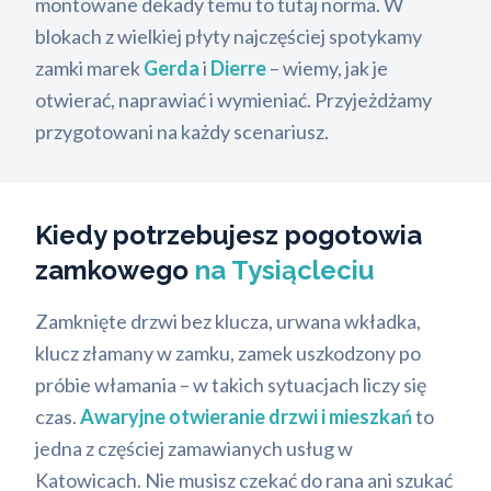
montowane dekady temu to tutaj norma. W
blokach z wielkiej płyty najczęściej spotykamy
zamki marek
Gerda
i
Dierre
– wiemy, jak je
otwierać, naprawiać i wymieniać. Przyjeżdżamy
przygotowani na każdy scenariusz.
Kiedy potrzebujesz pogotowia
zamkowego
na Tysiącleciu
Zamknięte drzwi bez klucza, urwana wkładka,
klucz złamany w zamku, zamek uszkodzony po
próbie włamania – w takich sytuacjach liczy się
czas.
Awaryjne otwieranie drzwi i mieszkań
to
jedna z częściej zamawianych usług w
Katowicach. Nie musisz czekać do rana ani szukać