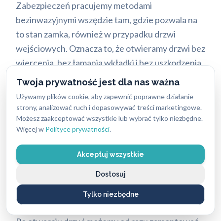
Zabezpieczeń pracujemy metodami
bezinwazyjnymi wszędzie tam, gdzie pozwala na
to stan zamka, również w przypadku drzwi
wejściowych. Oznacza to, że otwieramy drzwi bez
wiercenia, bez łamania wkładki i bez uszkodzenia
ościeżnicy.
Twoja prywatność jest dla nas ważna
Używamy plików cookie, aby zapewnić poprawne działanie
Kiedy metoda bezinwazyjna nie jest możliwa?
strony, analizować ruch i dopasowywać treści marketingowe.
Zdarza się to przy zamkach bardzo mocno
Możesz zaakceptować wszystkie lub wybrać tylko niezbędne.
uszkodzonych, np. po próbie włamania, gdy
Więcej w
Polityce prywatności
.
mechanizm jest zablokowany od środka. W takich
Akceptuj wszystkie
sytuacjach działamy sprawnie, informujemy o tym
przed przystąpieniem do pracy i wspólnie
Dostosuj
decydujemy o dalszym działaniu. Nic nie robimy
Tylko niezbędne
bez Twojej zgody.