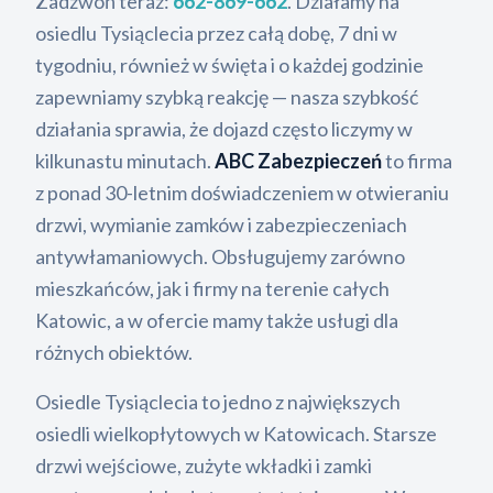
Zadzwoń teraz:
662-869-662
. Działamy na
osiedlu Tysiąclecia przez całą dobę, 7 dni w
tygodniu, również w święta i o każdej godzinie
zapewniamy szybką reakcję — nasza szybkość
działania sprawia, że dojazd często liczymy w
kilkunastu minutach.
ABC Zabezpieczeń
to firma
z ponad 30-letnim doświadczeniem w otwieraniu
drzwi, wymianie zamków i zabezpieczeniach
antywłamaniowych. Obsługujemy zarówno
mieszkańców, jak i firmy na terenie całych
Katowic, a w ofercie mamy także usługi dla
różnych obiektów.
Osiedle Tysiąclecia to jedno z największych
osiedli wielkopłytowych w Katowicach. Starsze
drzwi wejściowe, zużyte wkładki i zamki