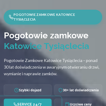
POGOTOWIE ZAMKOWE KATOWICE
TYSIĄCLECIA
Pogotowie zamkowe
Katowice Tysiąclecia
Pogotowie Zamkowe Katowice Tysiąclecia – ponad
30 lat doświadczenia w awaryjnym otwieraniu drzwi,
wymianie i naprawie zamków.
Szybki dojazd
30+ lat doświadczenia
Uczciwe ceny
SERVICE 24/7