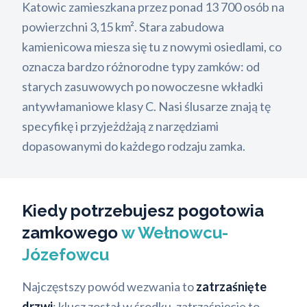
Katowic zamieszkana przez ponad 13 700 osób na
powierzchni 3,15 km². Stara zabudowa
kamienicowa miesza się tu z nowymi osiedlami, co
oznacza bardzo różnorodne typy zamków: od
starych zasuwowych po nowoczesne wkładki
antywłamaniowe klasy C. Nasi ślusarze znają tę
specyfikę i przyjeżdżają z narzędziami
dopasowanymi do każdego rodzaju zamka.
Kiedy potrzebujesz pogotowia
zamkowego
w Wełnowcu-
Józefowcu
Najczęstszy powód wezwania to
zatrzaśnięte
drzwi
: klucz został w środku, zatrzaśnięcie to