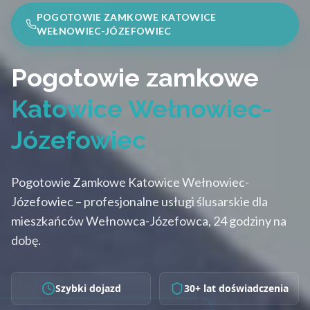
POGOTOWIE ZAMKOWE KATOWICE
WEŁNOWIEC-JÓZEFOWIEC
Pogotowie zamkowe
Katowice Wełnowiec-
Józefowiec
Pogotowie Zamkowe Katowice Wełnowiec-
Józefowiec – profesjonalne usługi ślusarskie dla
mieszkańców Wełnowca-Józefowca, 24 godziny na
dobę.
Szybki dojazd
30+ lat doświadczenia