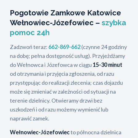
Pogotowie Zamkowe Katowice
Wełnowiec-Józefowiec –
szybka
pomoc 24h
Zadzwoń teraz:
662-869-662
(czynne 24 godziny
na dobę; pełna dostępność usług). Przyjeżdżamy
do Wełnowca i Józefowca w ciągu
15-30 minut
od otrzymania i przyjęcia zgłoszenia, od razu
przystępując do realizacji zlecenia; czas dojazdu
może się zmieniać w zależności od sytuacji na
terenie dzielnicy. Otwieramy drzwi bez
uszkodzeń i od razu możemy wymienić lub
naprawić zamek.
Wełnowiec-Józefowiec
to północna dzielnica