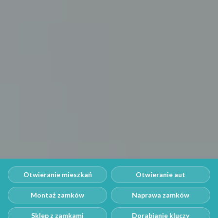
Otwieranie mieszkań
Otwieranie aut
Montaż zamków
Naprawa zamków
Sklep z zamkami
Dorabianie kluczy