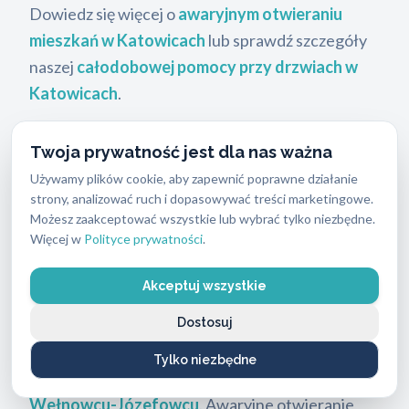
Dowiedz się więcej o
awaryjnym otwieraniu
mieszkań w Katowicach
lub sprawdź szczegóły
naszej
całodobowej pomocy przy drzwiach w
Katowicach
.
Twoja prywatność jest dla nas ważna
Awaryjne otwieranie samochodów
Używamy plików cookie, aby zapewnić poprawne działanie
Zatrzaśnięte kluczyki w aucie to sytuacja, która
strony, analizować ruch i dopasowywać treści marketingowe.
zdarza się częściej niż można by sądzić i usługa dla
Możesz zaakceptować wszystkie lub wybrać tylko niezbędne.
Więcej w
Polityce prywatności
.
osób, które potrzebują pomocy o każdej porze.
Otwieramy samochody osobowe wszystkich
Akceptuj wszystkie
marek bez uszkodzenia lakieru ani uszczelek, bo
Dostosuj
każdy fachowiec działa bezinwazyjnie i z
wyczuciem. Szczegóły znajdziesz na stronie
Tylko niezbędne
awaryjnego otwierania samochodów w
Wełnowcu-Józefowcu
. Awaryjne otwieranie