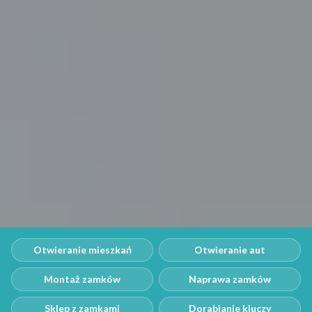
Otwieranie mieszkań
Otwieranie aut
Montaż zamków
Naprawa zamków
Sklep z zamkami
Dorabianie kluczy