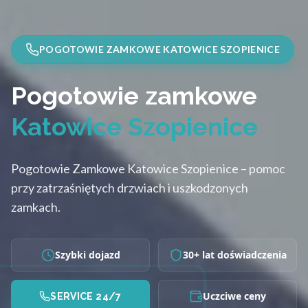
POGOTOWIE ZAMKOWE KATOWICE SZOPIENICE
Pogotowie zamkowe
Katowice Szopienice
Pogotowie Zamkowe Katowice Szopienice – pomoc
przy zatrzaśniętych drzwiach i uszkodzonych
zamkach.
Szybki dojazd
30+ lat doświadczenia
Uczciwe ceny
SERVICE 24/7