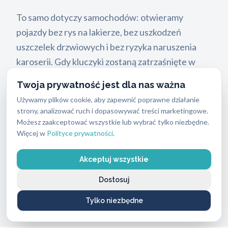
To samo dotyczy samochodów: otwieramy
pojazdy bez rys na lakierze, bez uszkodzeń
uszczelek drzwiowych i bez ryzyka naruszenia
karoserii. Gdy kluczyki zostaną zatrzaśnięte w
aucie lub dojdzie do awarii zamka, działamy
Twoja prywatność jest dla nas ważna
sprawnie i precyzyjnie. Wieloletnie
Używamy plików cookie, aby zapewnić poprawne działanie
doświadczenie naszych ślusarzy w Szopienicach
strony, analizować ruch i dopasowywać treści marketingowe.
przekłada się na precyzję, która chroni Twój
Możesz zaakceptować wszystkie lub wybrać tylko niezbędne.
Więcej w
Polityce prywatności
.
majątek, a bezpieczeństwo klienta jest podczas
takiej interwencji priorytetem.
Akceptuj wszystkie
Zanim przejdziemy do cennika, warto wiedzieć,
Dostosuj
jak wygląda cały proces od momentu telefonu do
Tylko niezbędne
zakończenia zlecenia.