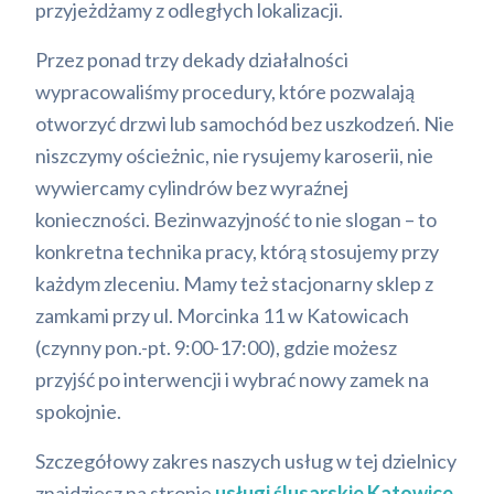
przyjeżdżamy z odległych lokalizacji.
Przez ponad trzy dekady działalności
wypracowaliśmy procedury, które pozwalają
otworzyć drzwi lub samochód bez uszkodzeń. Nie
niszczymy ościeżnic, nie rysujemy karoserii, nie
wywiercamy cylindrów bez wyraźnej
konieczności. Bezinwazyjność to nie slogan – to
konkretna technika pracy, którą stosujemy przy
każdym zleceniu. Mamy też stacjonarny sklep z
zamkami przy ul. Morcinka 11 w Katowicach
(czynny pon.-pt. 9:00-17:00), gdzie możesz
przyjść po interwencji i wybrać nowy zamek na
spokojnie.
Szczegółowy zakres naszych usług w tej dzielnicy
znajdziesz na stronie
usługi ślusarskie Katowice