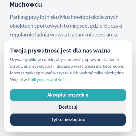
Muchowcu
Parking przy lotnisku Muchowiec i okolicznych
obiektach sportowych to miejsce, gdzie kluczyki
regularnie lądują wewnątrz zamkniętego auta.
Nasze
awaryjne otwieranie aut
obejmuje drzwi,
Twoja prywatność jest dla nas ważna
bagażniki i stacyjki bez pozostawiania śladów na
Używamy plików cookie, aby zapewnić poprawne działanie
lakierze ani uszczerbku dla mechanizmu zamka.
strony, analizować ruch i dopasowywać treści marketingowe.
Jeśli stoisz na parkingu i nie możesz ruszyć,
Możesz zaakceptować wszystkie lub wybrać tylko niezbędne.
zadzwoń pod
662-869-662
– wyślemy ślusarza
Więcej w
Polityce prywatności
.
natychmiast.
Akceptuj wszystkie
Złamany klucz w zamku
Dostosuj
Złamany klucz w zamku to sytuacja, którą wielu
Tylko niezbędne
właścicieli mieszkań próbuje rozwiązać