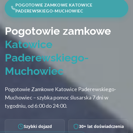
POGOTOWIE ZAMKOWE KATOWICE
PADEREWSKIEGO-MUCHOWIEC
Pogotowie zamkowe
Katowice
Paderewskiego-
Muchowiec
Pogotowie Zamkowe Katowice Paderewskiego-
Muchowiec – szybka pomoc ślusarska 7 dni w
tygodniu, od 6:00 do 24:00.
Szybki dojazd
30+ lat doświadczenia