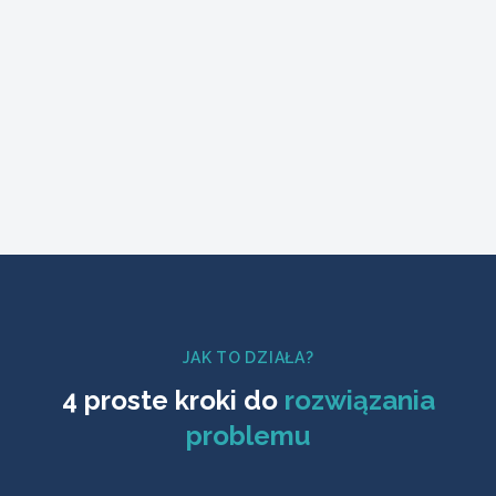
Naprawa i serwis zamków
Wymiana wkładek, regulacja mechanizmów
JAK TO DZIAŁA?
4 proste kroki do
rozwiązania
problemu