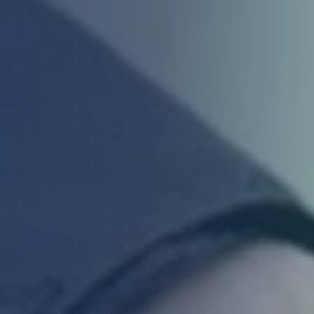
6:00 – 24:00
Szybki dojazd
30+ lat doświadczenia
Uczciwe ceny
SERVICE 24/7