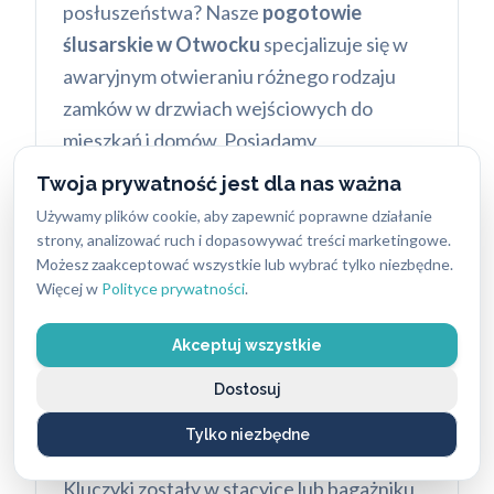
posłuszeństwa? Nasze
pogotowie
ślusarskie w Otwocku
specjalizuje się w
awaryjnym otwieraniu różnego rodzaju
zamków w drzwiach wejściowych do
mieszkań i domów. Posiadamy
odpowiednie kwalifikacje i
licencję
Twoja prywatność jest dla nas ważna
Ministerstwa Spraw Wewnętrznych
, co
Używamy plików cookie, aby zapewnić poprawne działanie
jest potwierdzeniem naszej wiarygodności
strony, analizować ruch i dopasowywać treści marketingowe.
Możesz zaakceptować wszystkie lub wybrać tylko niezbędne.
i profesjonalizmu.
Dowiedz się więcej o
Więcej w
Polityce prywatności
.
awaryjnym otwieraniu mieszkań
.
Akceptuj wszystkie
Dostosuj
Awaryjne otwieranie
Tylko niezbędne
samochodów
w Otwocku
Kluczyki zostały w stacyjce lub bagażniku,