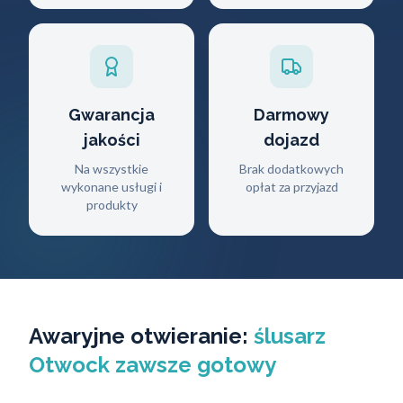
Gwarancja
Darmowy
jakości
dojazd
Na wszystkie
Brak dodatkowych
wykonane usługi i
opłat za przyjazd
produkty
Awaryjne otwieranie:
ślusarz
Otwock zawsze gotowy