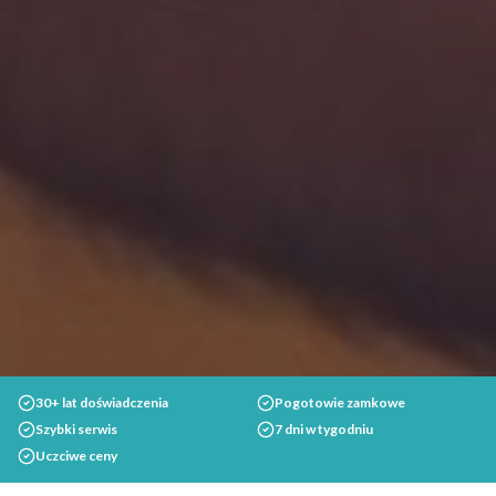
30+ lat doświadczenia
Pogotowie zamkowe
Szybki serwis
7 dni w tygodniu
Uczciwe ceny