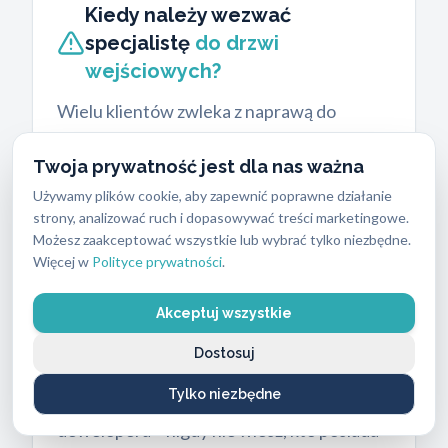
Kiedy należy wezwać
specjalistę
do drzwi
wejściowych?
Wielu klientów zwleka z naprawą do
momentu całkowitego zablokowania drzwi.
Twoja prywatność jest dla nas ważna
To błąd, który generuje dodatkowe koszty i
Używamy plików cookie, aby zapewnić poprawne działanie
niepotrzebny stres. Trudności z
strony, analizować ruch i dopasowywać treści marketingowe.
przekręceniem klucza lub zacinający się
Możesz zaakceptować wszystkie lub wybrać tylko niezbędne.
rygiel to pierwsze sygnały zużycia
Więcej w
Polityce prywatności
.
mechanizmu. Profesjonalny montaż i
wymiana zamków są konieczne po
Akceptuj wszystkie
zgubieniu lub kradzieży kluczy. Dotyczy to
Dostosuj
również zakupu nowego mieszkania na
Tylko niezbędne
rynku wtórnym lub odbioru lokalu od
dewelopera – nigdy nie wiesz, kto posiada