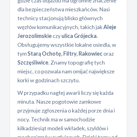
gdzie czas dojazdu ma ogromne znaczenie
dla bezpieczeństwa mieszkańców. Nasi
technicy stacjonują blisko głównych
węzłów komunikacyjnych, takich jak
Aleje
Jerozolimskie
czy
ulica Grójecka
.
Obsługujemy wszystkie lokalne osiedla, w
tym
Starą Ochotę, Filtry, Rakowiec
oraz
Szczęśliwice
. Znamy topografię tych
miejsc, co pozwala nam omijać największe
korki w godzinach szczytu.
W przypadku nagłej awarii liczy się każda
minuta. Nasze pogotowie zamkowe
przyjmuje zgłoszenia o każdej porze dnia i
nocy. Technik ma w samochodzie
kilkadziesiąt modeli wkładek, szyldów i