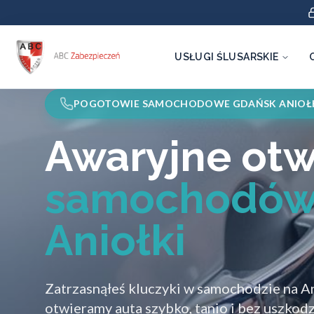
USŁUGI ŚLUSARSKIE
POGOTOWIE SAMOCHODOWE GDAŃSK ANIOŁ
Awaryjne otw
samochodów
Aniołki
Zatrzasnąłeś kluczyki w samochodzie na 
otwieramy auta szybko, tanio i bez uszkod