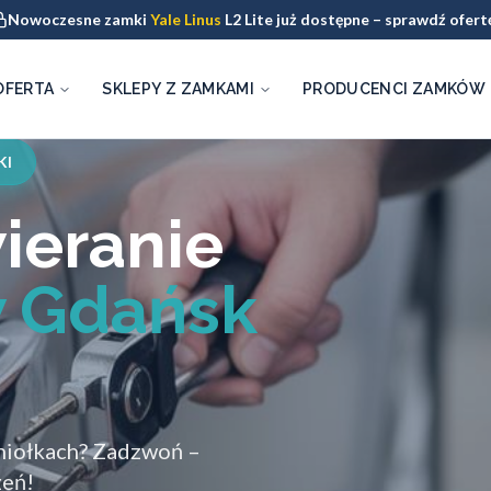
Nowoczesne zamki
Yale Linus
L2 Lite już dostępne – sprawdź ofert
OFERTA
SKLEPY Z ZAMKAMI
PRODUCENCI ZAMKÓW
KI
ieranie
 Gdańsk
Aniołkach? Zadzwoń –
zeń!