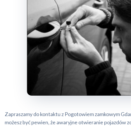
Zapraszamy do kontaktu z Pogotowiem zamkowym Gdańsk 
możesz być pewien, że awaryjne otwieranie pojazdów z