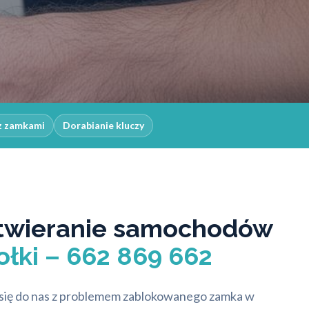
z zamkami
Dorabianie kluczy
twieranie samochodów
łki – 662 869 662
się do nas z problemem zablokowanego zamka w