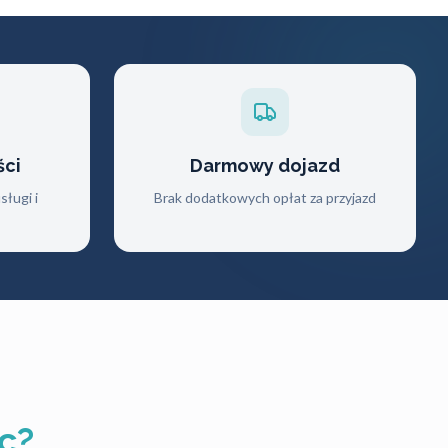
ści
Darmowy dojazd
ługi i
Brak dodatkowych opłat za przyjazd
c?