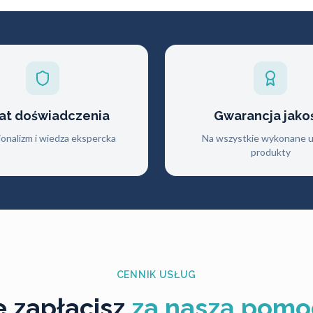
lat doświadczenia
Gwarancja jako
jonalizm i wiedza ekspercka
Na wszystkie wykonane us
produkty
CENNIK USŁUG
le zapłacisz
za naszą pomo