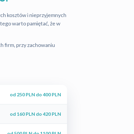
tych kosztów i nieprzyjemnych
latego warto pamiętać, że w
ch firm, przy zachowaniu
od 250 PLN do 400 PLN
od 160 PLN do 420 PLN
od 500 PLN do 1100 PLN