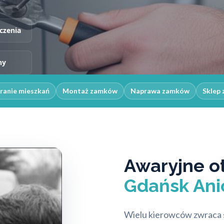
czenia
ny
ranie mieszkań
Montaż zamków
Naprawa zamków
Sklep 
Awaryjne o
Gdańsk Anio
Wielu kierowców zwraca 