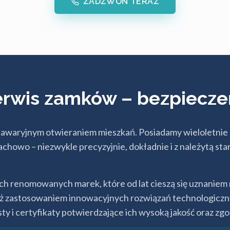
ZADZWOŃ TERAZ
serwis zamków – bezpiecze
awaryjnym otwieraniem mieszkań. Posiadamy wieloletnie d
wo – niezwykle precyzyjnie, dokładnie i z należytą sta
 renomowanych marek, które od lat cieszą się uznaniem 
wnież zastosowaniem innowacyjnych rozwiązań technologicz
sty i certyfikaty potwierdzające ich wysoką jakość oraz 