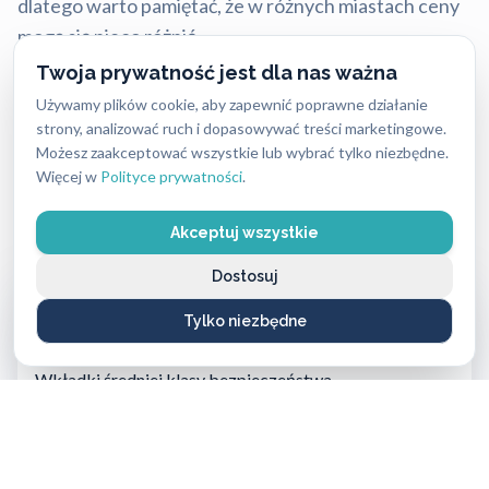
dlatego warto pamiętać, że w różnych miastach ceny
mogą się nieco różnić.
Twoja prywatność jest dla nas ważna
Mimo tych różnic nasze stawki są stale konkurencyjne
Używamy plików cookie, aby zapewnić poprawne działanie
i często niższe niż u lokalnych firm, przy zachowaniu
strony, analizować ruch i dopasowywać treści marketingowe.
najwyższej jakości i błyskawicznej reakcji.
Możesz zaakceptować wszystkie lub wybrać tylko niezbędne.
Więcej w
Polityce prywatności
.
Aktualny cennik usług 2026:
Akceptuj wszystkie
Dostosuj
Usługa ślusarska (bez wykorzystania materiałów)
od 250 PLN do 400 PLN
Tylko niezbędne
Wkładki średniej klasy bezpieczeństwa
od 160 PLN do 420 PLN
Wkładki najwyższej klasy bezpieczeństwa