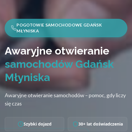
POGOTOWIE SAMOCHODOWE GDAŃSK
MŁYNISKA
Awaryjne otwieranie
samochodów Gdańsk
Młyniska
Awaryjne otwieranie samochodów – pomoc, gdy liczy
się czas
Szybki dojazd
30+ lat doświadczenia