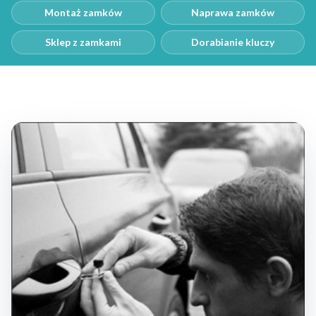
Montaż zamków
Naprawa zamków
Sklep z zamkami
Dorabianie kluczy