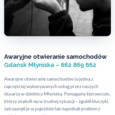
Awaryjne otwieranie samochodów
Gdańsk Młyniska – 662 869 662
Awaryjne otwieranie samochodów to jedna z
najczęściej wykonywanych usług przez naszych
ślusarzy w dzielnicy Młyniska. Pomagamy kierowcom,
którzy znaleźli się w trudnej sytuacji – zgubili kluczyki,
zatrzasnęli je w pojeździe lub napotkali problem z