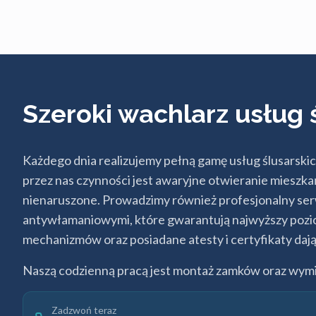
Szeroki wachlarz usług 
Każdego dnia realizujemy pełną gamę usług ślusarskic
przez nas czynności jest awaryjne otwieranie mieszka
nienaruszone. Prowadzimy również profesjonalny ser
antywłamaniowymi, które gwarantują najwyższy pozi
mechanizmów oraz posiadane atesty i certyfikaty daj
Naszą codzienną pracą jest montaż zamków oraz wym
Zadzwoń teraz