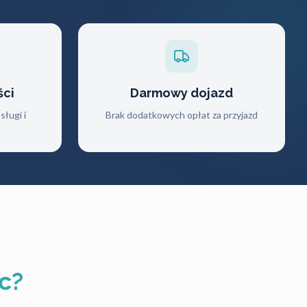
ści
Darmowy dojazd
ługi i
Brak dodatkowych opłat za przyjazd
c?