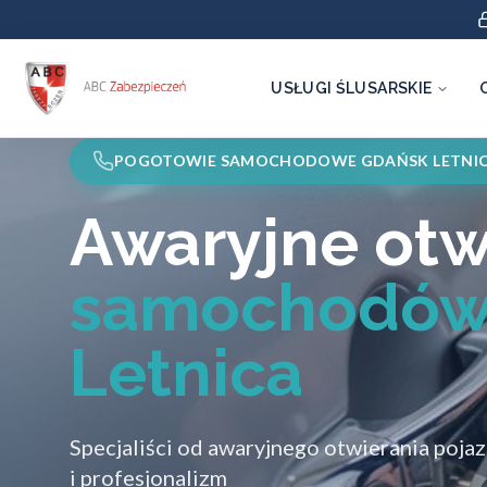
USŁUGI ŚLUSARSKIE
POGOTOWIE SAMOCHODOWE GDAŃSK LETNI
Awaryjne otw
samochodów
Letnica
Specjaliści od awaryjnego otwierania poja
i profesjonalizm