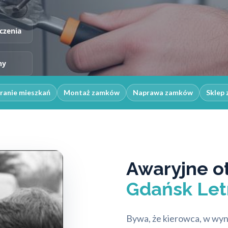
czenia
ny
ranie mieszkań
Montaż zamków
Naprawa zamków
Sklep 
Awaryjne o
Gdańsk Let
Bywa, że kierowca, w wyn