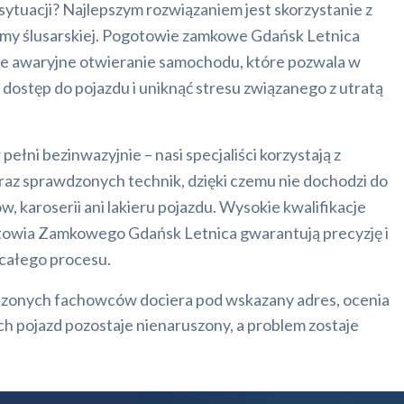
 sytuacji? Najlepszym rozwiązaniem jest skorzystanie z
rmy ślusarskiej. Pogotowie zamkowe Gdańsk Letnica
zne awaryjne otwieranie samochodu, które pozwala w
 dostęp do pojazdu i uniknąć stresu związanego z utratą
pełni bezinwazyjnie – nasi specjaliści korzystają z
az sprawdzonych technik, dzięki czemu nie dochodzi do
 karoserii ani lakieru pojazdu. Wysokie kwalifikacje
owia Zamkowego Gdańsk Letnica gwarantują precyzję i
całego procesu.
dczonych fachowców dociera pod wskazany adres, ocenia
ich pojazd pozostaje nienaruszony, a problem zostaje