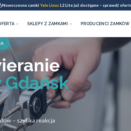
Nowoczesne zamki
Yale Linus
L2 Lite już dostępne – sprawdź ofert
OFERTA
SKLEPY Z ZAMKAMI
PRODUCENCI ZAMKÓW
CA
ieranie
 Gdańsk
zdów – szybka reakcja