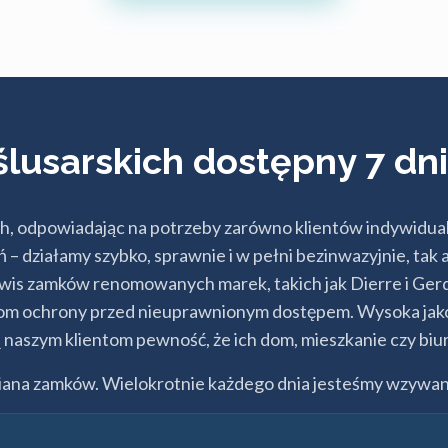
ślusarskich dostępny 7 dn
h, odpowiadając na potrzeby zarówno klientów indywidualn
ń – działamy szybko, sprawnie i w pełni bezinwazyjnie, t
wis zamków renomowanych marek, takich jak Dierre i Ger
om ochrony przed nieuprawnionym dostępem. Wysoka jakoś
ą naszym klientom pewność, że ich dom, mieszkanie czy bi
iana zamków. Wielokrotnie każdego dnia jesteśmy wzywan