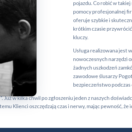
pojazdu. Co robić w takiej
pomocy profesjonalnej fi
oferuje szybkie i skutec
krótkim czasie przywrócić
kluczy.
Usługa realizowana jest w 
nowoczesnych narzędzi or
żadnych uszkodzeń zamków,
zawodowe ślusarzy Pogot
bezpieczeństwo podczas 
 Już w kilka chwil po zgłoszeniu jeden z naszych doświa
temu Klienci oszczędzają czas i nerwy, mając pewność, że 