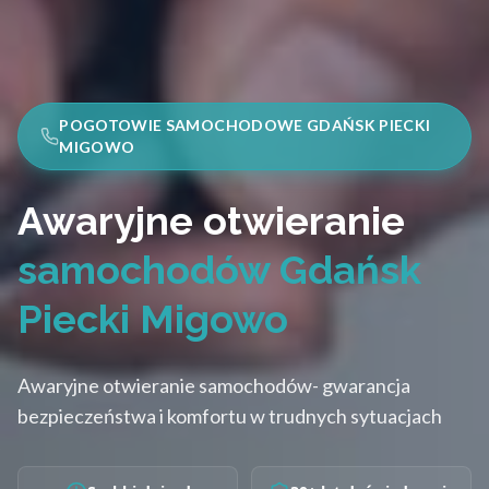
POGOTOWIE SAMOCHODOWE GDAŃSK PIECKI
MIGOWO
Awaryjne otwieranie
samochodów Gdańsk
Piecki Migowo
Awaryjne otwieranie samochodów- gwarancja
bezpieczeństwa i komfortu w trudnych sytuacjach