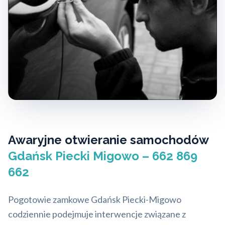
Awaryjne otwieranie samochodów
Gdańsk Piecki Migowo – 662 869
662
Pogotowie zamkowe Gdańsk Piecki-Migowo
codziennie podejmuje interwencje związane z