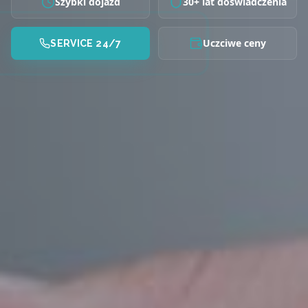
Szybki dojazd
30+ lat doświadczenia
Uczciwe ceny
SERVICE 24/7