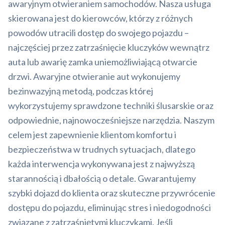
awaryjnym otwieraniem samochodów. Nasza usługa
skierowana jest do kierowców, którzy z różnych
powodów utracili dostęp do swojego pojazdu –
najczęściej przez zatrzaśnięcie kluczyków wewnątrz
auta lub awarię zamka uniemożliwiającą otwarcie
drzwi. Awaryjne otwieranie aut wykonujemy
bezinwazyjną metodą, podczas której
wykorzystujemy sprawdzone techniki ślusarskie oraz
odpowiednie, najnowocześniejsze narzędzia. Naszym
celem jest zapewnienie klientom komfortu i
bezpieczeństwa w trudnych sytuacjach, dlatego
każda interwencja wykonywana jest z najwyższą
starannością i dbałością o detale. Gwarantujemy
szybki dojazd do klienta oraz skuteczne przywrócenie
dostępu do pojazdu, eliminując stres i niedogodności
związane z zatrzaśniętymi kluczykami. Jeśli