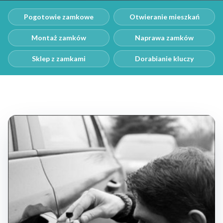
Pogotowie zamkowe
Otwieranie mieszkań
Montaż zamków
Naprawa zamków
Sklep z zamkami
Dorabianie kluczy