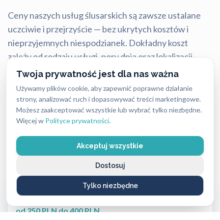
Ceny naszych usług ślusarskich są zawsze ustalane
uczciwie i przejrzyście — bez ukrytych kosztów i
nieprzyjemnych niespodzianek. Dokładny koszt
zależy od rodzaju usługi, pory dnia oraz lokalizacji,
dlatego warto pamiętać, że w różnych miastach ceny
Twoja prywatność jest dla nas ważna
mogą się nieco różnić.
Używamy plików cookie, aby zapewnić poprawne działanie
strony, analizować ruch i dopasowywać treści marketingowe.
Mimo tych różnic nasze stawki są stale konkurencyjne
Możesz zaakceptować wszystkie lub wybrać tylko niezbędne.
i często niższe niż u lokalnych firm, przy zachowaniu
Więcej w
Polityce prywatności
.
najwyższej jakości i błyskawicznej reakcji.
Akceptuj wszystkie
Aktualny cennik usług 2026:
Dostosuj
Tylko niezbędne
Usługa ślusarska (bez wykorzystania materiałów)
od 250 PLN do 400 PLN