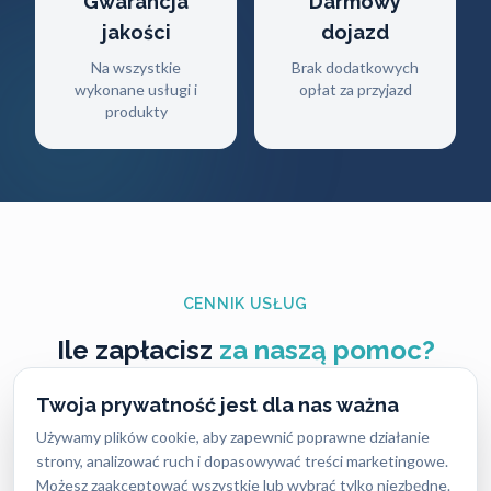
Gwarancja
Darmowy
jakości
dojazd
Na wszystkie
Brak dodatkowych
wykonane usługi i
opłat za przyjazd
produkty
CENNIK USŁUG
Ile zapłacisz
za naszą pomoc?
Twoja prywatność jest dla nas ważna
Ceny naszych usług ślusarskich są zawsze ustalane
Używamy plików cookie, aby zapewnić poprawne działanie
uczciwie i przejrzyście — bez ukrytych kosztów i
strony, analizować ruch i dopasowywać treści marketingowe.
nieprzyjemnych niespodzianek. Dokładny koszt
Możesz zaakceptować wszystkie lub wybrać tylko niezbędne.