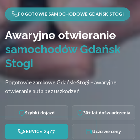
POGOTOWIE SAMOCHODOWE GDAŃSK STOGI
Awaryjne otwieranie
samochodów Gdańsk
Stogi
Pogotowie zamkowe Gdańsk-Stogi – awaryjne
otwieranie auta bez uszkodzeń
Szybki dojazd
30+ lat doświadczenia
Uczciwe ceny
SERVICE 24/7