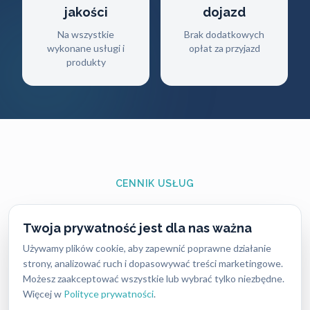
jakości
dojazd
Na wszystkie
Brak dodatkowych
wykonane usługi i
opłat za przyjazd
produkty
CENNIK USŁUG
Ile zapłacisz
za naszą pomoc?
Twoja prywatność jest dla nas ważna
Używamy plików cookie, aby zapewnić poprawne działanie
Ceny naszych usług ślusarskich są zawsze ustalane
strony, analizować ruch i dopasowywać treści marketingowe.
uczciwie i przejrzyście — bez ukrytych kosztów i
Możesz zaakceptować wszystkie lub wybrać tylko niezbędne.
nieprzyjemnych niespodzianek. Dokładny koszt
Więcej w
Polityce prywatności
.
zależy od rodzaju usługi, pory dnia oraz lokalizacji,