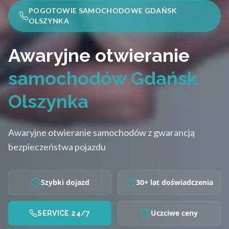
POGOTOWIE SAMOCHODOWE GDAŃSK
OLSZYNKA
Awaryjne otwieranie
samochodów Gdańsk
Olszynka
Awaryjne otwieranie samochodów z gwarancją
bezpieczeństwa pojazdu
Szybki dojazd
30+ lat doświadczenia
Uczciwe ceny
SERVICE 24/7