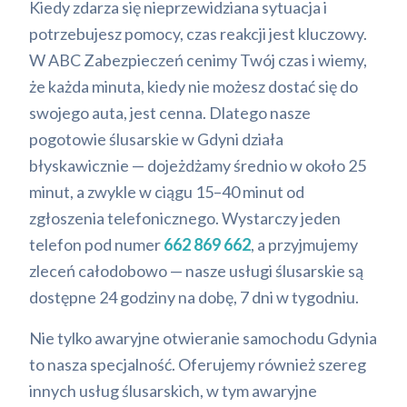
Kiedy zdarza się nieprzewidziana sytuacja i
potrzebujesz pomocy, czas reakcji jest kluczowy.
W ABC Zabezpieczeń cenimy Twój czas i wiemy,
że każda minuta, kiedy nie możesz dostać się do
swojego auta, jest cenna. Dlatego nasze
pogotowie ślusarskie w Gdyni działa
błyskawicznie — dojeżdżamy średnio w około 25
minut, a zwykle w ciągu 15–40 minut od
zgłoszenia telefonicznego. Wystarczy jeden
telefon pod numer
662 869 662
, a przyjmujemy
zleceń całodobowo — nasze usługi ślusarskie są
dostępne 24 godziny na dobę, 7 dni w tygodniu.
Nie tylko awaryjne otwieranie samochodu Gdynia
to nasza specjalność. Oferujemy również szereg
innych usług ślusarskich, w tym awaryjne