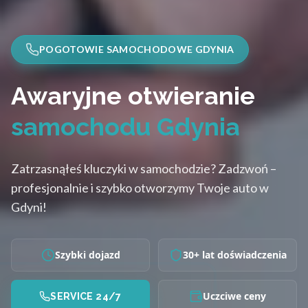
POGOTOWIE SAMOCHODOWE GDYNIA
Awaryjne otwieranie
samochodu Gdynia
Zatrzasnąłeś kluczyki w samochodzie? Zadzwoń –
profesjonalnie i szybko otworzymy Twoje auto w
Gdyni!
Szybki dojazd
30+ lat doświadczenia
Uczciwe ceny
SERVICE 24/7