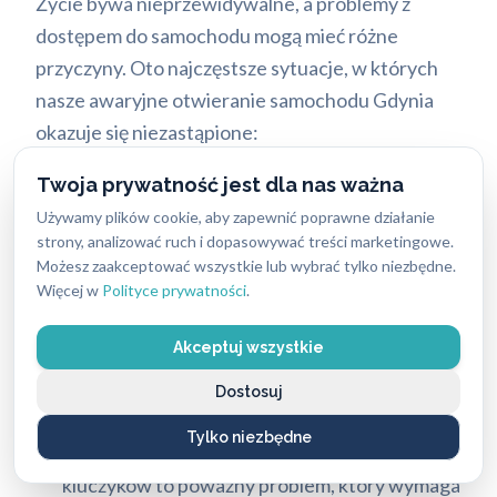
Życie bywa nieprzewidywalne, a problemy z
dostępem do samochodu mogą mieć różne
przyczyny. Oto najczęstsze sytuacje, w których
nasze awaryjne otwieranie samochodu Gdynia
okazuje się niezastąpione:
Zatrzaśnięcie kluczyków w środku pojazdu:
Twoja prywatność jest dla nas ważna
To klasyczny scenariusz, który zdarza się
Używamy plików cookie, aby zapewnić poprawne działanie
strony, analizować ruch i dopasowywać treści marketingowe.
każdemu. Chwila nieuwagi wystarczy, by
Możesz zaakceptować wszystkie lub wybrać tylko niezbędne.
kluczyki wylądowały na siedzeniu, a drzwi
Więcej w
Polityce prywatności
.
zatrzasnęły się automatycznie. W przypadku
zatrzaśnięcia kluczyków warto najpierw
Akceptuj wszystkie
sprawdzić, co zrobić i czy masz dostęp do
Dostosuj
zapasowego kluczyka.
Tylko niezbędne
Zgubienie lub kradzież kluczyków:
Utrata
kluczyków to poważny problem, który wymaga