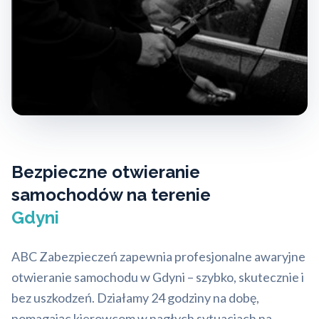
Bezpieczne otwieranie
samochodów na terenie
Gdyni
ABC Zabezpieczeń zapewnia profesjonalne awaryjne
otwieranie samochodu w Gdyni – szybko, skutecznie i
bez uszkodzeń. Działamy 24 godziny na dobę,
pomagając kierowcom w nagłych sytuacjach na