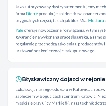
Jako autoryzowany dystrybutor montujemy mecha
firma
Dierre
produkuje solidne drzwi opancerzone
oryginalnych części, takich jak blok Mia.
Mottura
d
Yale
oferuje nowoczesne rozwiązania, w tym syste
gwarancję na wykonaną pracę ślusarską, a same p
regularnie przechodzą szkolenia u producentów 
uratować bez konieczności zakupu nowego.
Błyskawiczny dojazd w rejoni
Lokalizacja naszego oddziału w Katowicach pozwal
zapleczem w Bogucicach i centrum Katowic. Niezale
mieści się przy ulicy Markiefki, nasz technik dotrz