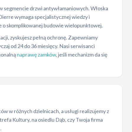
er w segmencie drzwi antywłamaniowych. Włoska
ierre wymaga specjalistycznej wiedzy i
e o skomplikowanej budowie wielopunktowej.
lacji, zyskujesz pełną ochronę. Zapewniamy
aj od 24 do 36 miesięcy. Nasi serwisanci
jonalną
naprawę zamków
, jeśli mechanizm da się
ów w różnych dzielnicach, a usługi realizujemy z
refa Kultury, na osiedlu Dąb, czy Twoja firma
.