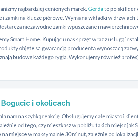
nizmy najbardziej cenionych marek.
Gerda
to polski lid
 i zamki na klucze piórowe. Wymiana wkładki w drzwiach D
ostarcza niezawodne zamki wpuszczane i nawierzchniow
my Smart Home. Kupując u nas sprzęt wraz z usługą insta
rodukty objęte są gwarancją producenta wynoszącą zazwycz
i znają budowę każdego rygla. Wykonujemy również profes
e
Bogucic i okolicach
a nam na szybką reakcję. Obsługujemy całe miasto i klient
żnie od tego, czy mieszkasz w pobliżu takich miejsc jak St
e na miejsce w maksymalnie 30 minut, zależnie od lokalizacji