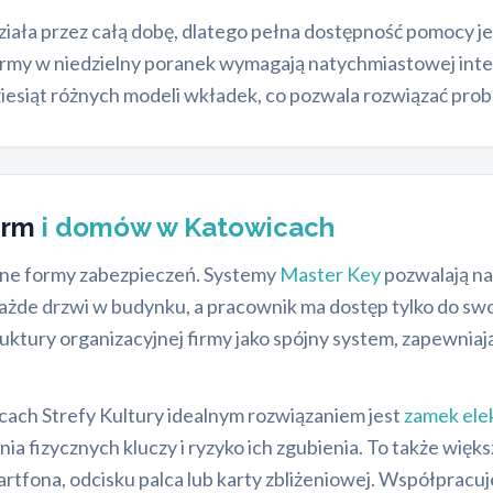
ziała przez całą dobę, dlatego pełna dostępność pomocy j
irmy w niedzielny poranek wymagają natychmiastowej inte
iesiąt różnych modeli wkładek, co pozwala rozwiązać prob
irm
i domów w Katowicach
sne formy zabezpieczeń. Systemy
Master Key
pozwalają na
każde drzwi w budynku, a pracownik ma dostęp tylko do sw
uktury organizacyjnej firmy jako spójny system, zapewniaj
cach Strefy Kultury idealnym rozwiązaniem jest
zamek ele
ia fizycznych kluczy i ryzyko ich zgubienia. To także więks
tfona, odcisku palca lub karty zbliżeniowej. Współpracuj