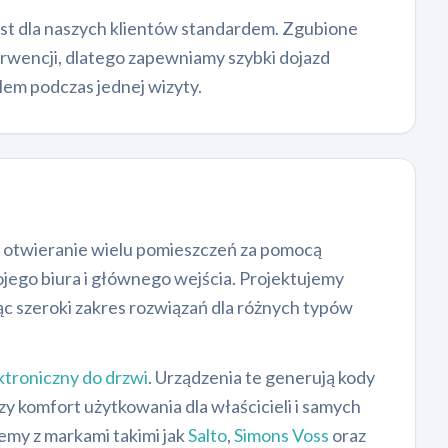
est dla naszych klientów standardem. Zgubione
rwencji, dlatego zapewniamy szybki dojazd
lem podczas jednej wizyty.
 otwieranie wielu pomieszczeń za pomocą
ojego biura i głównego wejścia. Projektujemy
ąc szeroki zakres rozwiązań dla różnych typów
ktroniczny do drzwi
. Urządzenia te generują kody
zy komfort użytkowania dla właścicieli i samych
emy z markami takimi jak
Salto
,
Simons Voss
oraz