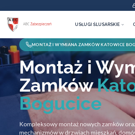
USŁUGI ŚLUSARSKIE
MONTAŻ I WYMIANA ZAMKÓW KATOWICE BOG
Montaż i Wy
Zamków
Kat
Bogucice
Kompleksowy montaż nowych zamków oraz
mechanizmów w drzwiach mieszkań, domów 