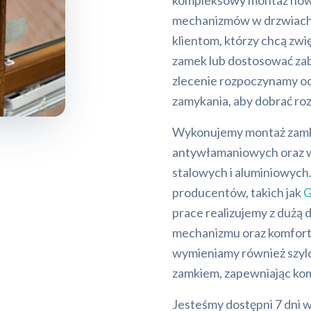
kompleksowy montaż now
mechanizmów w drzwiach 
klientom, którzy chcą zw
zamek lub dostosować zab
zlecenie rozpoczynamy o
zamykania, aby dobrać roz
Wykonujemy montaż zamk
antywłamaniowych oraz wy
stalowych i aluminiowyc
producentów, takich jak
G
prace realizujemy z dużą
mechanizmu oraz komfort
wymieniamy również szyld
zamkiem, zapewniając kom
Jesteśmy dostępni 7 dni 