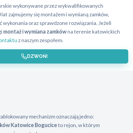
sarskie wykonywane przez wykwalifikowanych
0 lat zajmujemy się montażem i wymianą zamków,
ć wykonania oraz sprawdzone rozwiązania. Jeżeli
gi
montaż i wymiana zamków
na terenie katowickich
ontaktu
z naszym zespołem.
DZWOŃ!
b zablokowany mechanizm oznaczają jedno:
mków Katowice Bogucice
to rejon, w którym