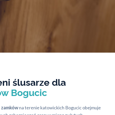
ni ślusarze dla
ów Bogucic
a zamków
na terenie katowickich Bogucic obejmuje