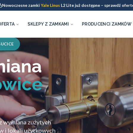
Nowoczesne zamki
Yale Linus
L2 Lite już dostępne – sprawdź ofert
OFERTA
SKLEPY Z ZAMKAMI
PRODUCENCI ZAMKÓW
UCICE
miana
owice
 wymiana zużytych
i lokali użytkowych