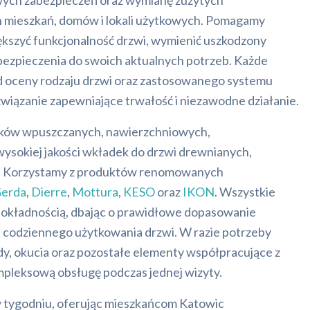
ych zabezpieczeń oraz wymianę zużytych
mieszkań, domów i lokali użytkowych. Pomagamy
iększyć funkcjonalność drzwi, wymienić uszkodzony
ezpieczenia do swoich aktualnych potrzeb. Każde
d oceny rodzaju drzwi oraz zastosowanego systemu
wiązanie zapewniające trwałość i niezawodne działanie.
ów wpuszczanych, nawierzchniowych,
sokiej jakości wkładek do drzwi drewnianych,
h. Korzystamy z produktów renomowanych
erda
,
Dierre
,
Mottura
,
KESO
oraz
IKON
. Wszystkie
 dokładnością, dbając o prawidłowe dopasowanie
 codziennego użytkowania drzwi. W razie potrzeby
y, okucia oraz pozostałe elementy współpracujące z
pleksową obsługę podczas jednej wizyty.
w tygodniu, oferując mieszkańcom Katowic