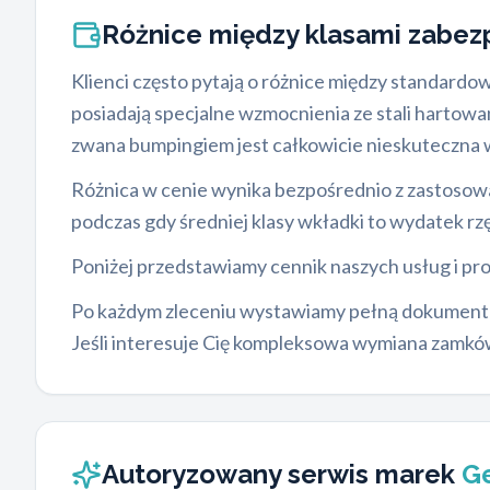
Różnice między klasami zabe
Klienci często pytają o różnice między standar
posiadają specjalne wzmocnienia ze stali harto
zwana bumpingiem jest całkowicie nieskuteczna 
Różnica w cenie wynika bezpośrednio z zastosowa
podczas gdy średniej klasy wkładki to wydatek r
Poniżej przedstawiamy cennik naszych usług i p
Po każdym zleceniu wystawiamy pełną dokumentac
Jeśli interesuje Cię kompleksowa wymiana zamków
Autoryzowany serwis marek
Ge