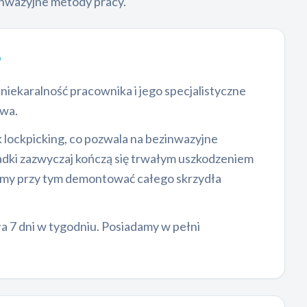
inwazyjne metody pracy.
?
niekaralność pracownika i jego specjalistyczne
twa.
k lockpicking, co pozwala na bezinwazyjne
ładki zazwyczaj kończą się trwałym uszkodzeniem
simy przy tym demontować całego skrzydła
ła 7 dni w tygodniu. Posiadamy w pełni