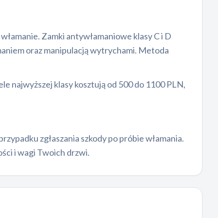
a włamanie. Zamki antywłamaniowe klasy C i D
amaniem oraz manipulacją wytrychami. Metoda
e najwyższej klasy kosztują od 500 do 1100 PLN,
rzypadku zgłaszania szkody po próbie włamania.
ci i wagi Twoich drzwi.