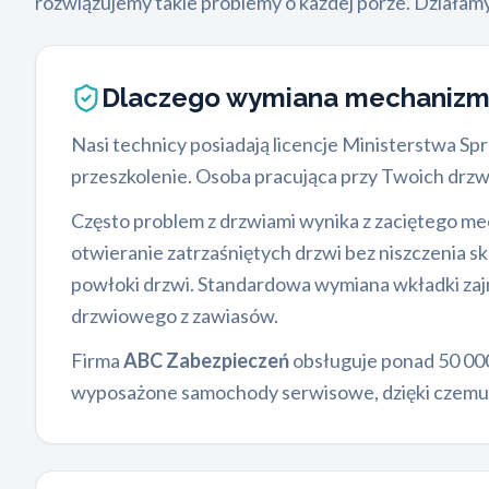
rozwiązujemy takie problemy o każdej porze. Działam
Dlaczego wymiana mechaniz
Nasi technicy posiadają licencje Ministerstwa Sp
przeszkolenie. Osoba pracująca przy Twoich drz
Często problem z drzwiami wynika z zaciętego mec
otwieranie zatrzaśniętych drzwi bez niszczenia s
powłoki drzwi. Standardowa wymiana wkładki zajm
drzwiowego z zawiasów.
Firma
ABC Zabezpieczeń
obsługuje ponad 50 000
wyposażone samochody serwisowe, dzięki czemu 