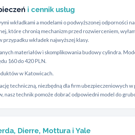
zpieczeń
i cennik usług
dowymi wkładkami a modelami o podwyższonej odporności n
wanej, które chronią mechanizm przed rozwierceniem, wył
w przypadku wkładek najwyższej klasy.
nych materiałów i skomplikowania budowy cylindra. Model
zędu 160 do 420 PLN.
roduktów w Katowicach.
ję techniczną, niezbędną dla firm ubezpieczeniowych w p
, nasz technik pomoże dobrać odpowiedni model do gruboś
rda, Dierre, Mottura i Yale