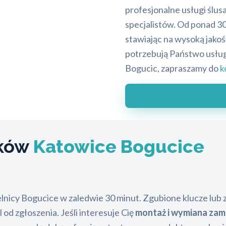
profesjonalne usługi ślu
specjalistów. Od ponad 3
stawiając na wysoką jakoś
potrzebują Państwo usłu
Bogucic, zapraszamy do
k
mków
Katowice Bogucice
elnicy Bogucice w zaledwie 30 minut. Zgubione klucze lu
 od zgłoszenia. Jeśli interesuje Cię
montaż i wymiana za