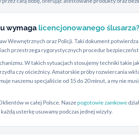
y przez całą dobę, oferując atestowane produkty oraz bez
mu wymaga
licencjonowanego ślusarza
raw Wewnętrznych oraz Policji. Taki dokument potwierdza 
wiach przestrzega rygorystycznych procedur bezpieczeńs
hanizmu. W takich sytuacjach stosujemy techniki takie ja
krzydła czy ościeżnicy. Amatorskie próby rozwiercania wk
uje naszemu specjaliście od 15 do 20 minut, a my nie mu
 klientów w całej Polsce. Nasze
pogotowie zamkowe
dzia
każdą usterkę usuwamy podczas jednej wizyty.