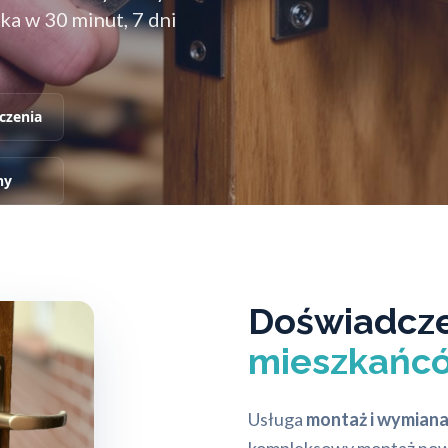
a w 30 minut, 7 dni
czenia
ny
Doświadcze
mieszkańc
Usługa
montaż i wymian