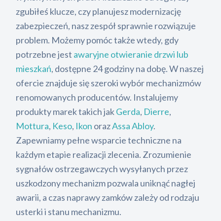
zgubiłeś klucze, czy planujesz modernizację
zabezpieczeń, nasz zespół sprawnie rozwiązuje
problem. Możemy pomóc także wtedy, gdy
potrzebne jest
awaryjne otwieranie drzwi lub
mieszkań
, dostępne 24 godziny na dobę. W naszej
ofercie znajduje się szeroki wybór mechanizmów
renomowanych producentów. Instalujemy
produkty marek takich jak
Gerda
,
Dierre
,
Mottura
,
Keso
,
Ikon
oraz
Assa Abloy
.
Zapewniamy pełne wsparcie techniczne na
każdym etapie realizacji zlecenia. Zrozumienie
sygnałów ostrzegawczych wysyłanych przez
uszkodzony mechanizm pozwala uniknąć nagłej
awarii, a czas naprawy zamków zależy od rodzaju
usterki i stanu mechanizmu.