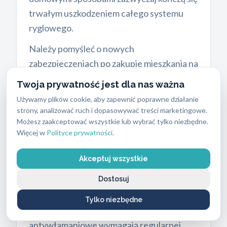
trwałym uszkodzeniem całego systemu
ryglowego.
Należy pomyśleć o nowych
zabezpieczeniach po zakupie mieszkania na
rynku wtórnym. Poprzedni właściciele,
Twoja prywatność jest dla nas ważna
agenci nieruchomości lub ekipy
Używamy plików cookie, aby zapewnić poprawne działanie
remontowe mogli zachować kopie kluczy.
strony, analizować ruch i dopasowywać treści marketingowe.
Wymiana wkładki to najprostszy sposób na
Możesz zaakceptować wszystkie lub wybrać tylko niezbędne.
Więcej w
Polityce prywatności
.
odzyskanie pełnej kontroli nad tym, kto
wchodzi do lokalu. Zużycie eksploatacyjne
Akceptuj wszystkie
to kolejny czynnik. Jeśli klucz obraca się z
Dostosuj
oporem, zacina się lub wymaga szarpania
klamką, mechanizm wymaga
Tylko niezbędne
natychmiastowej interwencji. Zamki
antywłamaniowe wymagają regularnej