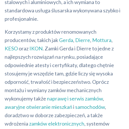
stalowych i aluminiowych, a ich wymiana to
standardowa usługa ślusarska wykonywana szybko i
profesjonalnie.
Korzystamy z produktów renomowanych
producentów, takich jak
Gerda
,
Dierre
,
Mottura
,
KESO
oraz
IKON
. Zamki Gerda i Dierre to jedne z
najlepszych rozwiązań na rynku, posiadające
odpowiednie atesty i certyfikaty, dlatego chętnie
stosujemy je wszędzie tam, gdzie liczy się wysoka
odporność, trwałość i bezpieczeństwo. Oprócz
montażu i wymiany zamków mechanicznych
wykonujemy także
naprawę i serwis zamków
,
awaryjne otwieranie mieszkań
i
samochodów
,
doradztwo w doborze zabezpieczeń, a także
wdrożenia
zamków elektronicznych
, systemów