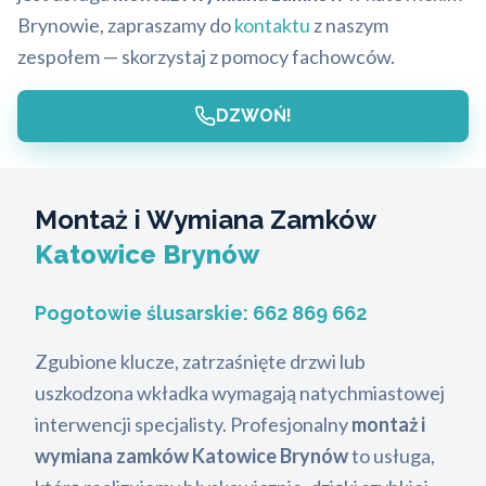
Brynowie, zapraszamy do
kontaktu
z naszym
zespołem — skorzystaj z pomocy fachowców.
DZWOŃ!
Montaż i Wymiana Zamków
Katowice Brynów
Pogotowie ślusarskie:
662 869 662
Zgubione klucze, zatrzaśnięte drzwi lub
uszkodzona wkładka wymagają natychmiastowej
interwencji specjalisty. Profesjonalny
montaż i
wymiana zamków Katowice Brynów
to usługa,