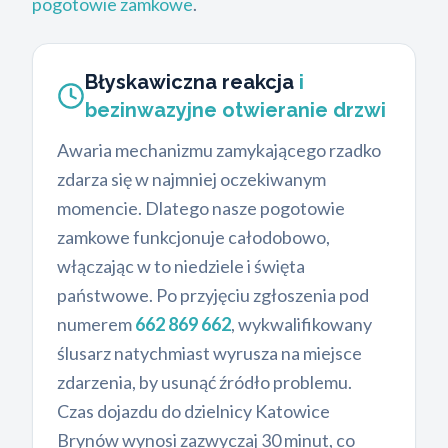
pogotowie zamkowe
.
Błyskawiczna reakcja
i
bezinwazyjne otwieranie drzwi
Awaria mechanizmu zamykającego rzadko
zdarza się w najmniej oczekiwanym
momencie. Dlatego nasze pogotowie
zamkowe funkcjonuje całodobowo,
włączając w to niedziele i święta
państwowe. Po przyjęciu zgłoszenia pod
numerem
662 869 662
, wykwalifikowany
ślusarz natychmiast wyrusza na miejsce
zdarzenia, by usunąć źródło problemu.
Czas dojazdu do dzielnicy Katowice
Brynów wynosi zazwyczaj 30 minut, co