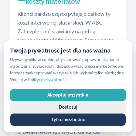
koszty materiałów
Klienci bardzo często pytają o całkowity
koszt interwencji ślusarskiej. W ABC
Zabezpieczeń stawiamy na pełną
transparentność finansową. Sama usługa
ślusarska, obejmująca dojazd i robociznę,
Twoja prywatność jest dla nas ważna
kosztuje od 250 PLN do 400 PLN.
Używamy plików cookie, aby zapewnić poprawne działanie
Ostateczna kwota zależy od stopnia
strony, analizować ruch i dopasowywać treści marketingowe.
Możesz zaakceptować wszystkie lub wybrać tylko niezbędne.
skomplikowania mechanizmu oraz pory
Więcej w
Polityce prywatności
.
wezwania technika. Do tej sumy należy
doliczyć cenę wybranego produktu.
Akceptuj wszystkie
Wkładki o średnim poziomie
Dostosuj
bezpieczeństwa to wydatek rzędu 160 do
Tylko niezbędne
420 PLN. Sprawdzają się one doskonale w
drzwiach wewnętrznych, komórkach