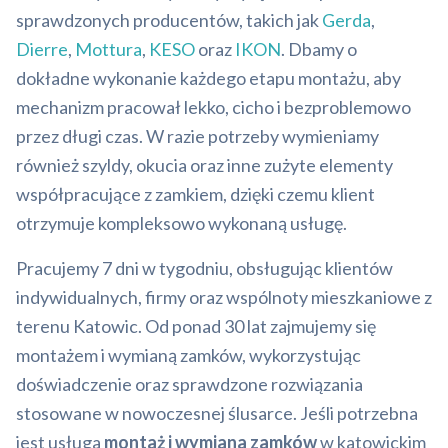
sprawdzonych producentów, takich jak
Gerda
,
Dierre
,
Mottura
,
KESO
oraz
IKON
. Dbamy o
dokładne wykonanie każdego etapu montażu, aby
mechanizm pracował lekko, cicho i bezproblemowo
przez długi czas. W razie potrzeby wymieniamy
również szyldy, okucia oraz inne zużyte elementy
współpracujące z zamkiem, dzięki czemu klient
otrzymuje kompleksowo wykonaną usługę.
Pracujemy 7 dni w tygodniu, obsługując klientów
indywidualnych, firmy oraz wspólnoty mieszkaniowe z
terenu Katowic. Od ponad 30 lat zajmujemy się
montażem i wymianą zamków, wykorzystując
doświadczenie oraz sprawdzone rozwiązania
stosowane w nowoczesnej ślusarce. Jeśli potrzebna
jest usługa
montaż i wymiana zamków
w katowickim