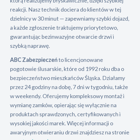
którą realizujemy błyskawicznie, dzięki szybkiej
reakcji. Nasz technik dociera do klientów w tej
dzielnicy w 30 minut — zapewniamy szybki dojazd,
a każde zgłoszenie traktujemy priorytetowo,
gwarantując bezinwazyjne otwarcie drzwi i
szybką naprawę.
ABC Zabezpieczeń
to licencjonowane
pogotowie ślusarskie, które od 1992 roku dba o
bezpieczeństwo mieszkańców Śląska. Działamy
przez 24 godziny na dobę, 7 dni w tygodniu, także
w weekendy. Oferujemy kompleksowy montaż i
wymianę zamków, opierając się wyłącznie na
produktach sprawdzonych, certyfikowanych i
wysokiej jakości marek. Więcej informacji o
awaryjnym otwieraniu drzwi znajdziesz na stronie