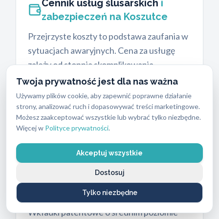
Cennik usług ślusarskich
i
zabezpieczeń na Koszutce
Przejrzyste koszty to podstawa zaufania w
sytuacjach awaryjnych. Cena za usługę
zależy od stopnia skomplikowania
mechanizmu, rodzaju drzwi oraz wybranej
Twoja prywatność jest dla nas ważna
klasy bezpieczeństwa nowego produktu.
Używamy plików cookie, aby zapewnić poprawne działanie
Koszt robocizny za standardowy montaż i
strony, analizować ruch i dopasowywać treści marketingowe.
Możesz zaakceptować wszystkie lub wybrać tylko niezbędne.
wymianę zamków wynosi od 250 PLN do
Więcej w
Polityce prywatności
.
400 PLN. Wymiana zamka wpuszczanego
kosztuje od 100 do 300 zł. Do tej kwoty
Akceptuj wszystkie
należy doliczyć cenę samych materiałów,
Dostosuj
które klient wybiera z naszej szerokiej
ofercie.
Tylko niezbędne
Wkładki patentowe o średnim poziomie