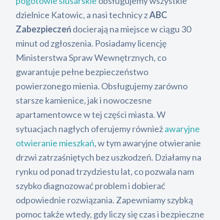
pogotowie ślusarskie
obsługujemy wszystkie
dzielnice Katowic, a nasi technicy z
ABC
Zabezpieczeń
docierają na miejsce w ciągu 30
minut od zgłoszenia. Posiadamy licencję
Ministerstwa Spraw Wewnętrznych, co
gwarantuje pełne bezpieczeństwo
powierzonego mienia. Obsługujemy zarówno
starsze kamienice, jak i nowoczesne
apartamentowce w tej części miasta. W
sytuacjach nagłych oferujemy również
awaryjne
otwieranie mieszkań
, w tym awaryjne otwieranie
drzwi zatrzaśniętych bez uszkodzeń. Działamy na
rynku od ponad trzydziestu lat, co pozwala nam
szybko diagnozować problem i dobierać
odpowiednie rozwiązania. Zapewniamy szybką
pomoc także wtedy, gdy liczy się czas i bezpieczne