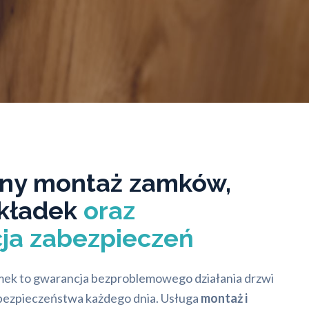
lny montaż zamków,
kładek
oraz
ja zabezpieczeń
k to gwarancja bezproblemowego działania drzwi
bezpieczeństwa każdego dnia. Usługa
montaż i