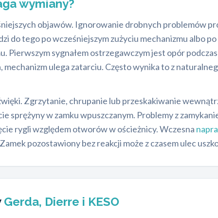
aga wymiany?
eśniejszych objawów. Ignorowanie drobnych problemów prow
dzi do tego po wcześniejszym zużyciu mechanizmu albo po
u. Pierwszym sygnałem ostrzegawczym jest opór podczas w
a, mechanizm ulega zatarciu. Często wynika to z naturalneg
więki. Zgrzytanie, chrupanie lub przeskakiwanie wewnąt
cie sprężyny w zamku wpuszczanym. Problemy z zamykanie
ęcie rygli względem otworów w ościeżnicy. Wczesna
napr
Zamek pozostawiony bez reakcji może z czasem ulec uszko
w
Gerda, Dierre i KESO