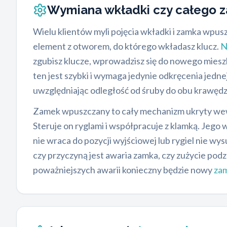
Wymiana wkładki czy całego 
Wielu klientów myli pojęcia wkładki i zamka wp
element z otworem, do którego wkładasz klucz.
N
zgubisz klucze, wprowadzisz się do nowego miesz
ten jest szybki i wymaga jedynie odkręcenia jedn
uwzględniając odległość od śruby do obu krawędzi
Zamek wpuszczany to cały mechanizm ukryty wewn
Steruje on ryglami i współpracuje z klamką. Jego
nie wraca do pozycji wyjściowej lub rygiel nie wy
czy przyczyną jest awaria zamka, czy zużycie p
poważniejszych awarii konieczny będzie nowy
zam