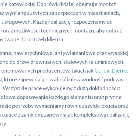
enie katowickiej Dąbrówki Małej obejmuje montaż
 wymianę zużytych zabezpieczeń w mieszkaniach,
ch usługowych. Każdą realizację rozpoczynamy od
i oraz możliwości technicznych montażu, aby dobrać
asowane do potrzeb klienta.
czane, nawierzchniowe, antywłamaniowe oraz wysokiej
zone do drzwi drewnianych, stalowych i aluminiowych.
renomowanych producentów, takich jak
Gerda
,
Dierre
,
N
, które zapewniają trwałość i niezawodność podczas
. Wszystkie prace wykonujemy z dużą dokładnością,
idłowe dopasowanie każdego elementu oraz płynne
razie potrzeby wymieniamy również szyldy, okucia oraz
acujące z zamkiem, zapewniając kompleksową realizację
ty.