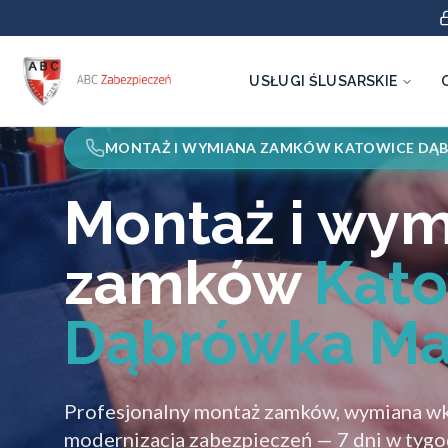
USŁUGI ŚLUSARSKIE
MONTAŻ I WYMIANA ZAMKÓW KATOWICE DĄ
Montaż i wy
zamków
Kat
Dąbrówka Ma
Profesjonalny montaż zamków, wymiana wk
modernizacja zabezpieczeń — 7 dni w tygo