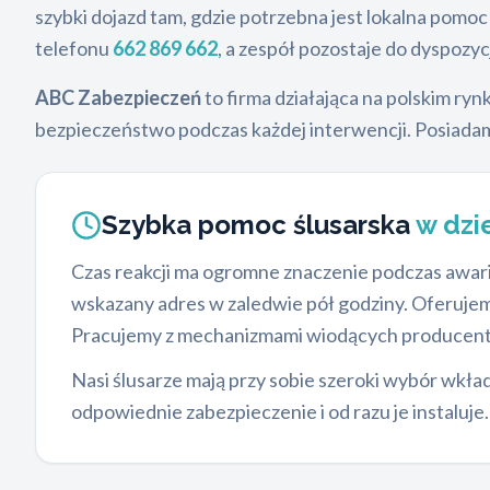
szybki dojazd tam, gdzie potrzebna jest lokalna pomo
telefonu
662 869 662
, a zespół pozostaje do dyspozyc
ABC Zabezpieczeń
to firma działająca na polskim ry
bezpieczeństwo podczas każdej interwencji. Posiadamy
Szybka pomoc ślusarska
w dzi
Czas reakcji ma ogromne znaczenie podczas awari
wskazany adres w zaledwie pół godziny. Oferuje
Pracujemy z mechanizmami wiodących producen
Nasi ślusarze mają przy sobie szeroki wybór wkła
odpowiednie zabezpieczenie i od razu je instaluj