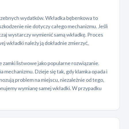
potrzebnych wydatków. Wkładka bębenkowa to
uszkodzenie nie dotyczy całego mechanizmu. Jeśli
yczaj wystarczy wymienić samą wkładkę. Proces
j wkładki należy ją dokładnie zmierzyć,
zamki listwowe jako popularne rozwiązanie.
a mechanizmu. Dzieje się tak, gdy klamka opada i
nozują problem na miejscu, niezależnie od tego,
oponujemy wymianę samej wkładki. W przypadku