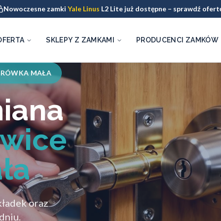
Nowoczesne zamki
Yale Linus
L2 Lite już dostępne – sprawdź ofert
OFERTA
SKLEPY Z ZAMKAMI
PRODUCENCI ZAMKÓW
BRÓWKA MAŁA
miana
owice
ła
ładek oraz
dniu.