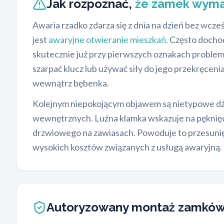
Jak rozpoznać,
że zamek wym
Awaria rzadko zdarza się z dnia na dzień bez wcz
jest
awaryjne otwieranie mieszkań
. Często docho
skutecznie już przy pierwszych oznakach problem
szarpać klucz lub używać siły do jego przekręceni
wewnątrz bębenka.
Kolejnym niepokojącym objawem są nietypowe dź
wewnętrznych. Luźna klamka wskazuje na pęknię
drzwiowego na zawiasach. Powoduje to przesuni
wysokich kosztów związanych z usługą awaryjną. 
Autoryzowany montaż zamkó