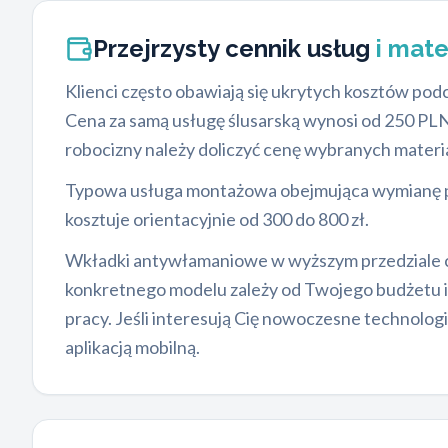
Przejrzysty cennik usług
i mate
Klienci często obawiają się ukrytych kosztów po
Cena za samą usługę ślusarską wynosi od 250 PL
robocizny należy doliczyć cenę wybranych materi
Typowa usługa montażowa obejmująca wymianę p
kosztuje orientacyjnie od 300 do 800 zł.
Wkładki antywłamaniowe w wyższym przedziale 
konkretnego modelu zależy od Twojego budżetu 
pracy. Jeśli interesują Cię nowoczesne technolog
aplikacją mobilną.