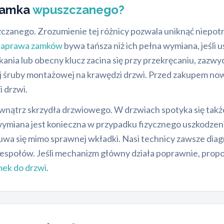
zamka
wpuszczanego?
uszczanego. Zrozumienie tej różnicy pozwala uniknąć nie
aprawa zamków
bywa tańsza niż ich pełna wymiana, jeśli 
kania lub obecny klucz zacina się przy przekręcaniu, zazw
ej śruby montażowej na krawędzi drzwi. Przed zakupem nowe
 drzwi.
ątrz skrzydła drzwiowego. W drzwiach spotyka się także 
 wymiana jest konieczna w przypadku fizycznego uszkodzeni
suwa się mimo sprawnej wkładki. Nasi technicy zawsze diag
odzespołów. Jeśli mechanizm główny działa poprawnie, pr
ek do drzwi
.