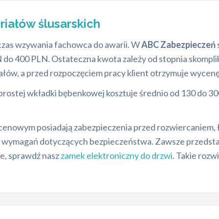
riałów ślusarskich
dczas wzywania fachowca do awarii. W
ABC Zabezpieczeń
N do 400 PLN. Ostateczna kwota zależy od stopnia skompl
ałów, a przed rozpoczęciem pracy klient otrzymuje wycenę
rostej wkładki bębenkowej kosztuje średnio od 130 do 
cenowym posiadają zabezpieczenia przed rozwiercaniem,
i wymagań dotyczących bezpieczeństwa. Zawsze przedstaw
ie, sprawdź nasz
zamek elektroniczny do drzwi
. Takie rozw