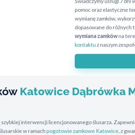
Świadczymy usługi 7 dni 
pomoc oraz elastyczne ter
wymianę zamków, wykorzy
dopasowane do różnych ty
wymiana zamków
na tere
kontaktu
z naszym zespoł
mków
Katowice Dąbrówka 
 szybkiej interwencji licencjonowanego ślusarza. Zapewn
ślusarskie w ramach
pogotowie zamkowe Katowice
, z gwa