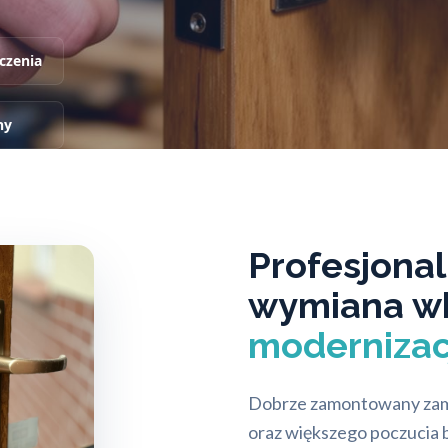
czenia
ny
Profesjona
wymiana w
modernizac
Dobrze zamontowany zame
oraz większego poczucia 