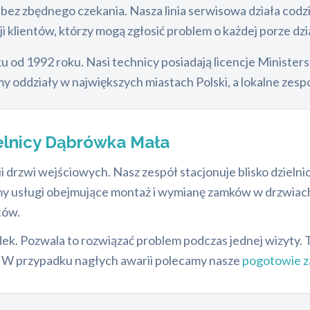
c bez zbędnego czekania. Nasza linia serwisowa działa co
ji klientów, którzy mogą zgłosić problem o każdej porze dzi
nku od 1992 roku. Nasi technicy posiadają licencje Minist
 oddziały w największych miastach Polski, a lokalne zespo
elnicy Dąbrówka Mała
i drzwi wejściowych. Nasz zespół stacjonuje blisko dziel
my usługi obejmujące montaż i wymianę zamków w drzwia
tów.
dek. Pozwala to rozwiązać problem podczas jednej wizyty. 
e. W przypadku nagłych awarii polecamy nasze
pogotowie 