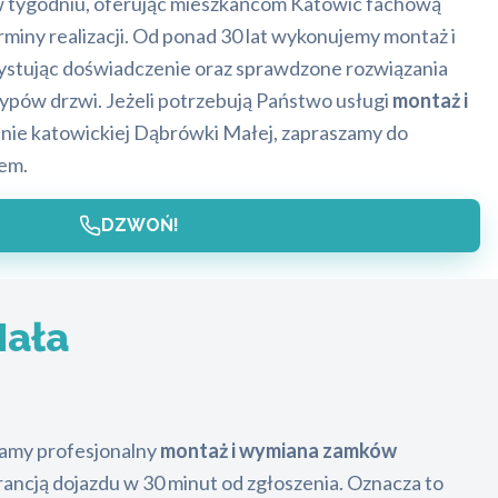
w tygodniu, oferując mieszkańcom Katowic fachową
miny realizacji. Od ponad 30 lat wykonujemy montaż i
stując doświadczenie oraz sprawdzone rozwiązania
pów drzwi. Jeżeli potrzebują Państwo usługi
montaż i
nie katowickiej Dąbrówki Małej, zapraszamy do
em.
DZWOŃ!
Mała
iamy profesjonalny
montaż i wymiana zamków
rancją dojazdu w 30 minut od zgłoszenia. Oznacza to