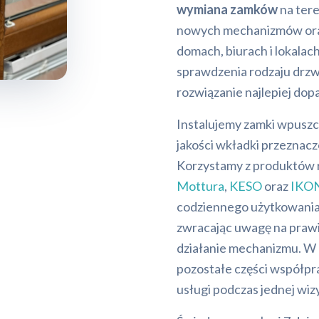
wymiana zamków
na ter
nowych mechanizmów oraz
domach, biurach i lokala
sprawdzenia rodzaju drzw
rozwiązanie najlepiej dop
Instalujemy zamki wpusz
jakości wkładki przeznac
Korzystamy z produktów 
Mottura
,
KESO
oraz
IKO
codziennego użytkowania
zwracając uwagę na praw
działanie mechanizmu. W 
pozostałe części współpr
usługi podczas jednej wizy