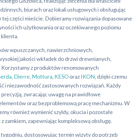
ckiego Giszowca, realizując zlecenia dla właścicieli
zinnych, biurach oraz lokali usługowych i obsługując
w tej części mieście. Dobieramy rozwiązania dopasowane
ywności ich użytkowania oraz oczekiwanego poziomu
klienta.
ów wpuszczanych, nawierzchniowych,
sokiej jakości wkładek do drzwi drewnianych,
h. Korzystamy z produktów renomowanych
erda
,
Dierre
,
Mottura
,
KESO
oraz
IKON
, dzięki czemu
ć i niezawodność zastosowanych rozwiązań. Każdy
ą precyzją, zwracając uwagę na prawidłowe
 elementów oraz bezproblemową pracę mechanizmu. W
emy również wymienić szyldy, okucia i pozostałe
 z zamkiem, zapewniając kompleksową obsługę.
w tygodniu, dostosowując termin wizyty do potrzeb