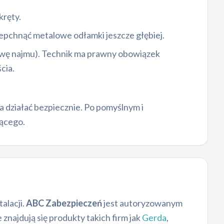
kręty.
wepchnąć metalowe odłamki jeszcze głębiej.
owę najmu). Technik ma prawny obowiązek
cia.
a działać bezpiecznie. Po pomyślnym i
ącego.
alacji.
ABC Zabezpieczeń
jest autoryzowanym
najdują się produkty takich firm jak
Gerda
,