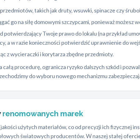
rzedmiotów, takich jak druty, wsuwki, spinacze czy śrubo
yciągać go na siłę domowymi szczypcami, ponieważ możesz 
d potwierdzający Twoje prawo do lokalu (na przykład um
, a w razie konieczności potwierdzić uprawnienie do wejś
c z wycieraczki i korytarza zbędne przedmioty.
a całą procedurę, ogranicza ryzyko dalszych szkód i pozwal
rzechodzimy do wyboru nowego mechanizmu zabezpieczaj
w
renomowanych marek
ości użytych materiałów, co od precyzji ich fizycznej inst
łowych światowych producentów. W naszej stałej ofercie z