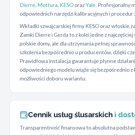
Dierre
,
Mottura
,
KESO
oraz
Yale
. Profesjonalny 
odpowiednich narzędzi kalibracyjnych i procedu
Wkładki szwajcarskiej firmy KESO oraz włoskie z
Zamki Dierre i Gerda to z kolei jedne z najczęśc
polskie domy, ale dla utrzymania pełnej sprawn
szkolenia bezpośrednio u producentów, dzięki c
Prawidłowa instalacja gwarantuje płynne działan
odpowiedniego modelu wiąże się bezpośrednio z k
możliwości doboru wariantu.
Cennik usług ślusarskich
i dos
Transparentność finansowa to absolutna podstawa 