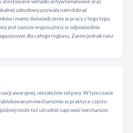
my atestowane wkładki antywłamaniowe oraz
okalnej zabudowy pozwala nam dobrać
ynków i mamy doświadczenie w pracy z tego typu
sowy jest zawsze wyposażony w odpowiednie
agazynowe dla całego regionu. Zanim jednak nasz
acji awaryjnej, niezależnie od pory. W tym czasie
 zablokowanym mechanizmie w praktyce często
 a później może też utrudnić naprawić mechanizm