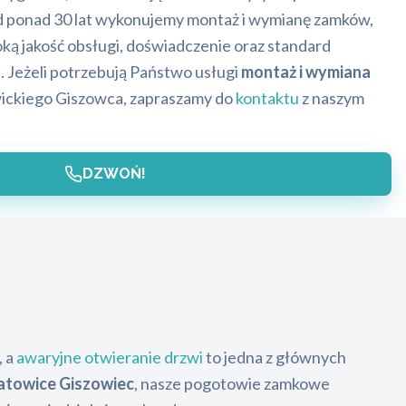
 ponad 30 lat wykonujemy montaż i wymianę zamków,
ką jakość obsługi, doświadczenie oraz standard
. Jeżeli potrzebują Państwo usługi
montaż i wymiana
wickiego Giszowca, zapraszamy do
kontaktu
z naszym
DZWOŃ!
, a
awaryjne otwieranie drzwi
to jedna z głównych
atowice Giszowiec
, nasze pogotowie zamkowe