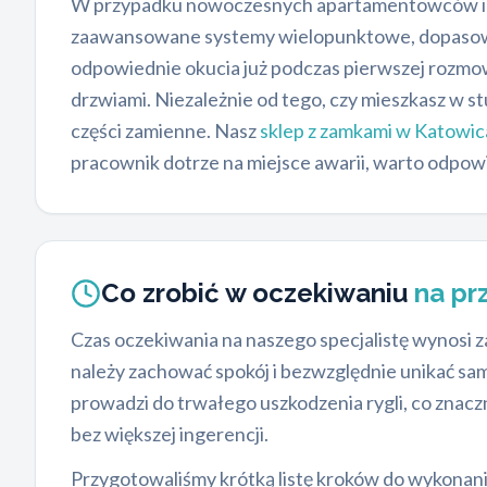
W przypadku nowoczesnych apartamentowców i no
zaawansowane systemy wielopunktowe, dopasowa
odpowiednie okucia już podczas pierwszej rozmow
drzwiami. Niezależnie od tego, czy mieszkasz w
części zamienne. Nasz
sklep z zamkami w Katowi
pracownik dotrze na miejsce awarii, warto odpowi
Co zrobić w oczekiwaniu
na pr
Czas oczekiwania na naszego specjalistę wynosi z
należy zachować spokój i bezwzględnie unikać 
prowadzi do trwałego uszkodzenia rygli, co znacz
bez większej ingerencji.
Przygotowaliśmy krótką listę kroków do wykonan