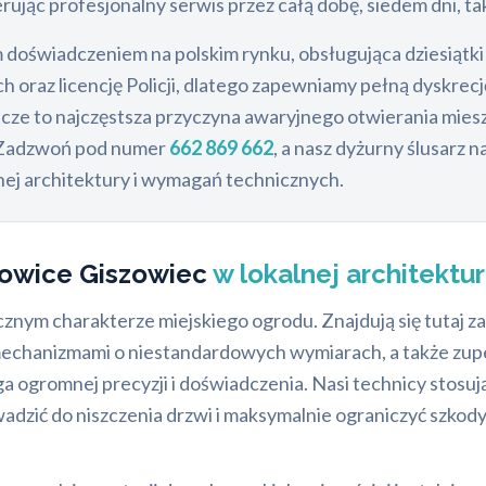
erując profesjonalny serwis przez całą dobę, siedem dni, ta
m doświadczeniem na polskim rynku, obsługująca dziesiątk
raz licencję Policji, dlatego zapewniamy pełną dyskrecję 
cze to najczęstsza przyczyna awaryjnego otwierania miesz
 Zadzwoń pod numer
662 869 662
, a nasz dyżurny ślusarz
ej architektury i wymagań technicznych.
owice Giszowiec
w lokalnej architektu
ycznym charakterze miejskiego ogrodu. Znajdują się tutaj 
 mechanizmami o niestandardowych wymiarach, a także zup
gromnej precyzji i doświadczenia. Nasi technicy stosują
adzić do niszczenia drzwi i maksymalnie ograniczyć szkod