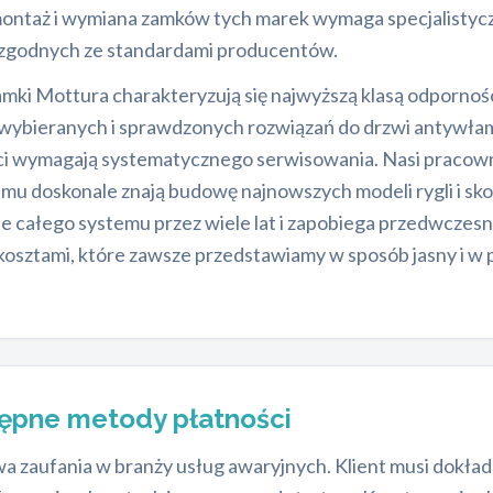
montaż i wymiana zamków tych marek wymaga specjalistycz
r zgodnych ze standardami producentów.
amki Mottura charakteryzują się najwyższą klasą odpornośc
iej wybieranych i sprawdzonych rozwiązań do drzwi antywła
ości wymagają systematycznego serwisowania. Nasi pracow
zemu doskonale znają budowę najnowszych modeli rygli i
ie całego systemu przez wiele lat i zapobiega przedwcze
osztami, które zawsze przedstawiamy w sposób jasny i w p
tępne metody płatności
zaufania w branży usług awaryjnych. Klient musi dokładnie