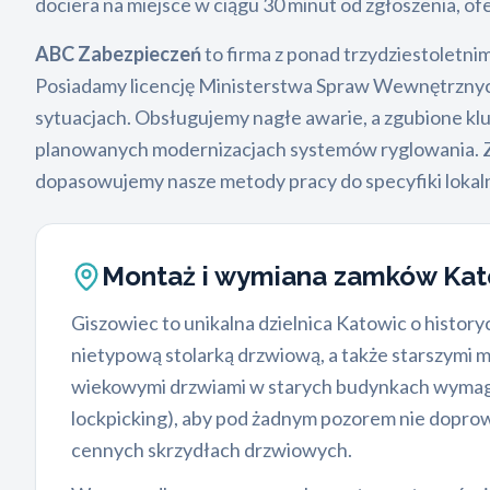
dociera na miejsce w ciągu 30 minut od zgłoszenia, of
ABC Zabezpieczeń
to firma z ponad trzydziestoletni
Posiadamy licencję Ministerstwa Spraw Wewnętrznych o
sytuacjach. Obsługujemy nagłe awarie, a zgubione klu
planowanych modernizacjach systemów ryglowania.
dopasowujemy nasze metody pracy do specyfiki lokaln
Montaż i wymiana zamków Kat
Giszowiec to unikalna dzielnica Katowic o histor
nietypową stolarką drzwiową, a także starszymi
wiekowymi drzwiami w starych budynkach wymaga o
lockpicking), aby pod żadnym pozorem nie doprow
cennych skrzydłach drzwiowych.