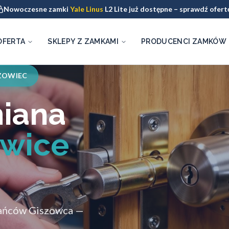
Nowoczesne zamki
Yale Linus
L2 Lite już dostępne – sprawdź ofert
OFERTA
SKLEPY Z ZAMKAMI
PRODUCENCI ZAMKÓW
ZOWIEC
miana
owice
zkańców Giszowca —