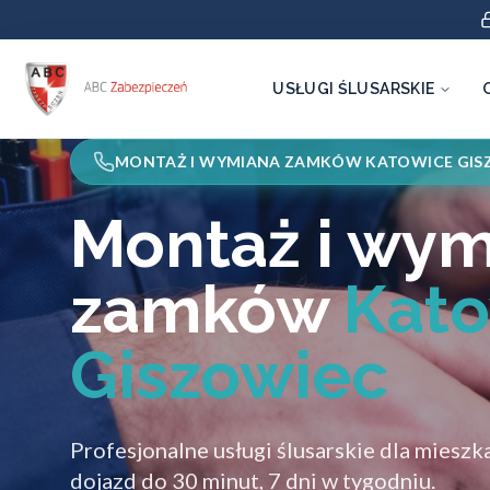
USŁUGI ŚLUSARSKIE
MONTAŻ I WYMIANA ZAMKÓW KATOWICE GIS
Montaż i wy
zamków
Kat
Giszowiec
Profesjonalne usługi ślusarskie dla mies
dojazd do 30 minut, 7 dni w tygodniu.