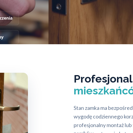
czenia
ny
Profesjonal
mieszkańc
Stan zamka ma bezpośred
wygodę codziennego korzy
profesjonalny montaż lu