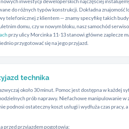
wych inwestycji deweloperskich najczęściej instaluje
ne do różnych typów konstrukcji. Dokładna znajomość l
y telefonicznej z klientem — znamy specyfikę takich bud
 stuletnim domu, czy w nowym bloku, nasz samochód serwi
cach
przy ulicy Morcinka 11-13 stanowi główne zaplecze m
ednio przygotować się na jego przyjazd.
zyjazd technika
azwyczaj około 30 minut. Pomoc jest dostępna w każdej sytu
samodzielnych prób naprawy. Niefachowe manipulowanie w
nie podnosi ostateczny koszt usługi i wydłuża czas pracy,
ia przed przyjazdem pogotowia: