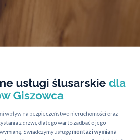
ne usługi ślusarskie
dla
ów Giszowca
ni wpływ na bezpieczeństwo nieruchomości oraz
stania z drzwi, dlatego warto zadbać o jego
b wymianę. Świadczymy usługę
montaż i wymiana