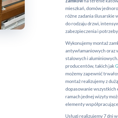
zamków
na terenie katowi
mieszkań, domów jednorod
różne zadania ślusarskie 
do rodzaju drzwi, intens
zabezpieczenia i potrzeby 
Wykonujemy montaż zamk
antywłamaniowych oraz wy
stalowych i aluminiowyc
producentów, takich jak
G
możemy zapewnić trwałoś
montaż realizujemy z duż
dopasowanie wszystkich
ramach jednej wizyty moż
elementy współpracujące
Usługi realizujemy 7 dni 