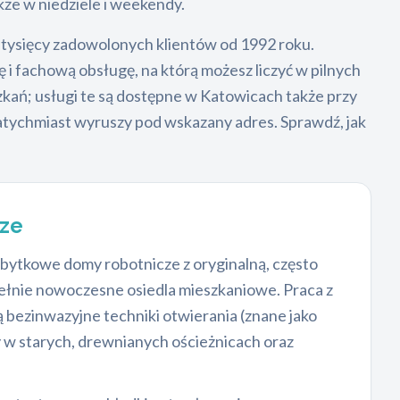
kże w niedziele i weekendy.
i tysięcy zadowolonych klientów od 1992 roku.
i fachową obsługę, na którą możesz liczyć w pilnych
kań; usługi te są dostępne w Katowicach także przy
 natychmiast wyruszy pod wskazany adres. Sprawdź, jak
rze
zabytkowe domy robotnicze z oryginalną, często
ełnie nowoczesne osiedla mieszkaniowe. Praca z
 bezinwazyjne techniki otwierania (znane jako
y w starych, drewnianych ościeżnicach oraz