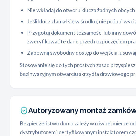
Nie wkładaj do otworu klucza żadnych obcych p
Jeśli klucz złamał się w środku, nie próbuj w
Przygotuj dokument tożsamości lub inny dowó
zweryfikować te dane przed rozpoczęciem pracy
Zapewnij swobodny dostęp do wejścia, usuwają
Stosowanie się do tych prostych zasad przyspiesz
bezinwazyjnym otwarciu skrzydła drzwiowego p
Autoryzowany montaż zamkó
Bezpieczeństwo domu zależy w równej mierze od jak
dystrybutorem i certyfikowanym instalatorem czo