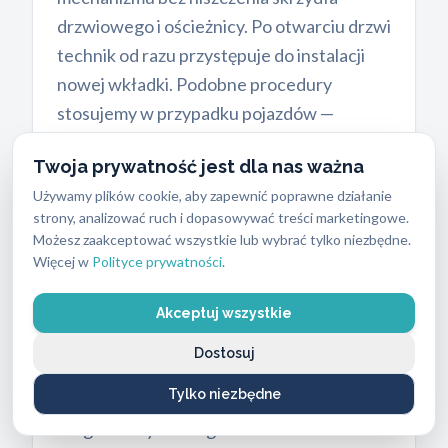
drzwiowego i ościeżnicy. Po otwarciu drzwi
technik od razu przystępuje do instalacji
nowej wkładki. Podobne procedury
stosujemy w przypadku pojazdów —
oferujemy
awaryjne otwieranie
Twoja prywatność jest dla nas ważna
samochodu
dla wszystkich marek i modeli,
Używamy plików cookie, aby zapewnić poprawne działanie
bez wybijania szyb i uszkadzania lakieru.
strony, analizować ruch i dopasowywać treści marketingowe.
Możesz zaakceptować wszystkie lub wybrać tylko niezbędne.
Więcej w
Polityce prywatności
.
Krok po kroku: proces
instalacji
Akceptuj wszystkie
nowego zabezpieczenia
Dostosuj
Wielu klientów obawia się, że wymiana
Tylko niezbędne
zamków wiąże się z uszkodzeniem drzwi lub
długotrwałym bałaganem. Nasze