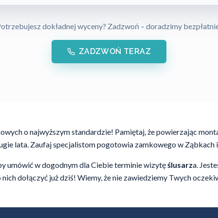
otrzebujesz dokładnej wyceny? Zadzwoń – doradzimy bezpłatni
ZADZWOŃ TERAZ
owych o najwyższym standardzie! Pamiętaj, że powierzając mon
długie lata. Zaufaj specjalistom pogotowia zamkowego w Ząbkach
by umówić w dogodnym dla Ciebie terminie wizytę
ślusarz
a. Jest
do nich dołączyć już dziś! Wiemy, że nie zawiedziemy Twych oczek