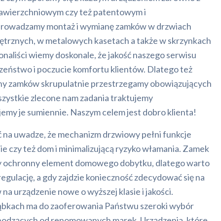
awierzchniowym czy też patentowym i
rowadzamy montaż i wymianę zamków w drzwiach
trznych, w metalowych kasetach a także w skrzynkach
naliści wiemy doskonale, że jakość naszego serwisu
zeństwo i poczucie komfortu klientów. Dlatego też
ny zamków skrupulatnie przestrzegamy obowiązujących
zystkie zlecone nam zadania traktujemy
emy je sumiennie. Naszym celem jest dobro klienta!
ć na uwadze, że mechanizm drzwiowy pełni funkcje
e czy też dom i minimalizującą ryzyko włamania. Zamek
y ochronny element domowego dobytku, dlatego warto
regulację, a gdy zajdzie konieczność zdecydować się na
a urządzenie nowe o wyższej klasie i jakości.
bkach ma do zaoferowania Państwu szeroki wybór
odzących od renomowanych marek. Urządzenia, które