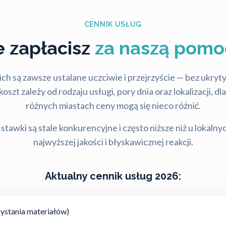
CENNIK USŁUG
le zapłacisz
za naszą pomo
ch są zawsze ustalane uczciwie i przejrzyście — bez ukry
szt zależy od rodzaju usługi, pory dnia oraz lokalizacji, d
różnych miastach ceny mogą się nieco różnić.
stawki są stale konkurencyjne i często niższe niż u lokalny
najwyższej jakości i błyskawicznej reakcji.
Aktualny cennik usług 2026:
ystania materiałów)