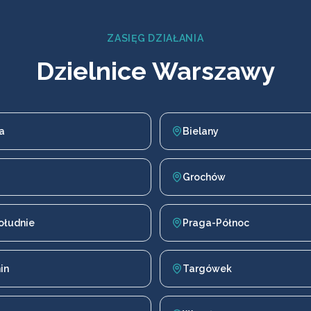
ZASIĘG DZIAŁANIA
Dzielnice Warszawy
a
Bielany
Grochów
ołudnie
Praga-Północ
in
Targówek