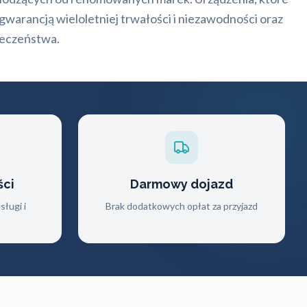
warancją wieloletniej trwałości i niezawodności oraz
ieczeństwa.
ści
Darmowy dojazd
ługi i
Brak dodatkowych opłat za przyjazd