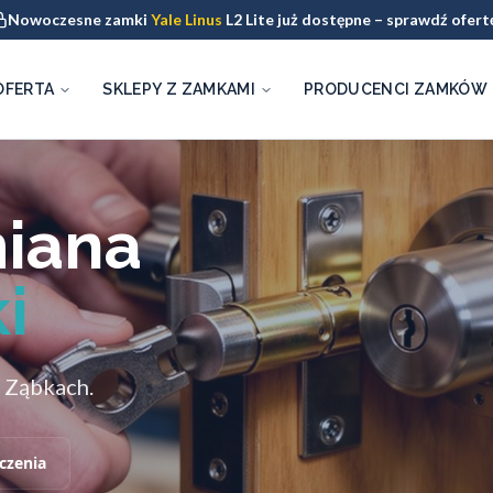
Nowoczesne zamki
Yale Linus
L2 Lite już dostępne – sprawdź ofert
OFERTA
SKLEPY Z ZAMKAMI
PRODUCENCI ZAMKÓW
miana
i
 Ząbkach.
czenia