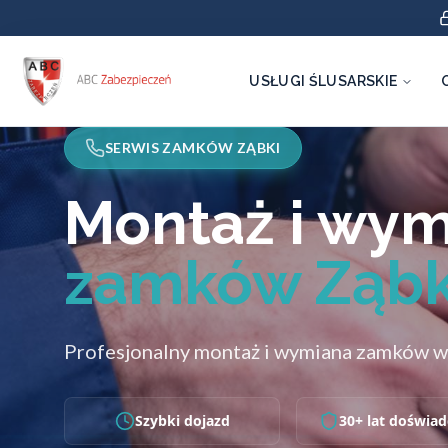
USŁUGI ŚLUSARSKIE
SERWIS ZAMKÓW ZĄBKI
Montaż i wy
zamków Ząbk
Profesjonalny montaż i wymiana zamków w
Szybki dojazd
30+ lat doświad