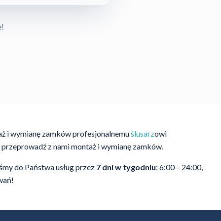
e!
taż i wymianę zamków profesjonalnemu
ślusarz
owi
 i przeprowadź z nami montaż i wymianę zamków.
eśmy do Państwa usług przez
7 dni w tygodniu
: 6:00 – 24:00,
iwań!