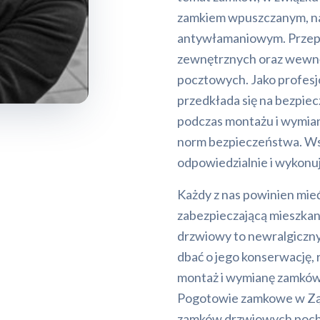
zamkiem wpuszczanym, n
antywłamaniowym. Przep
zewnętrznych oraz wewnę
pocztowych. Jako profesjo
przedkłada się na bezpiec
podczas montażu i wymia
norm bezpieczeństwa. Ws
odpowiedzialnie i wykonuj
Każdy z nas powinien mie
zabezpieczającą mieszkani
drzwiowy to newralgiczn
dbać o jego konserwację, 
montaż i wymianę zamków n
Pogotowie zamkowe w Zą
zamków drzwiowych poch