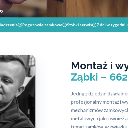
ny
iadczenia
Pogotowie zamkowe
Szybki serwis
7 dni w tygodniu
Montaż i 
Ząbki – 66
Jedną z dziedzin działal
profesjonalny montaż i 
mechanizmów zamkowych w
metalowych jak również 
temat zamków, w związku 