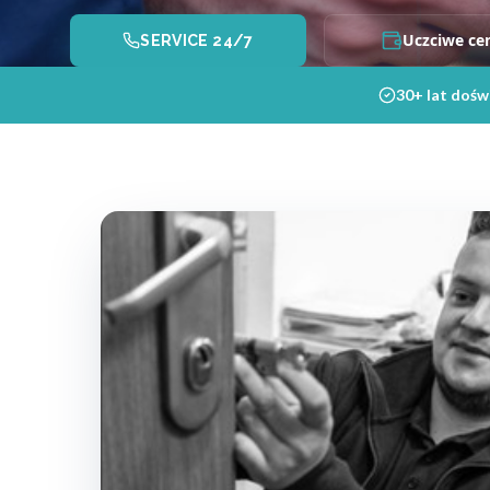
Uczciwe ce
SERVICE 24/7
30+ lat dośw