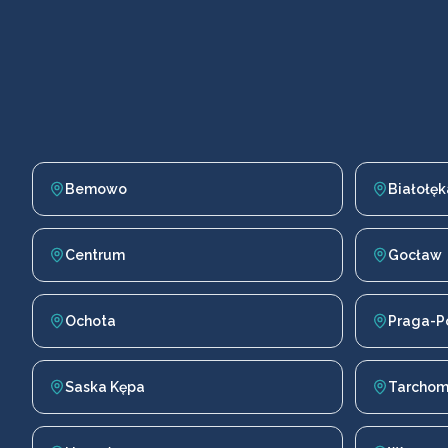
Bemowo
Białołęk
Centrum
Gocław
Ochota
Praga-P
Saska Kępa
Tarchom