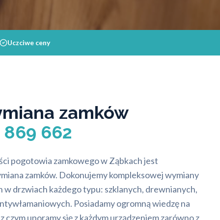
Uczciwe ceny
wymiana zamków
2 869 662
ności pogotowia zamkowego w Ząbkach jest
wymiana zamków. Dokonujemy kompleksowej wymiany
 drzwiach każdego typu: szklanych, drewnianych,
antywłamaniowych. Posiadamy ogromną wiedzę na
z czym uporamy się z każdym urządzeniem zarówno z