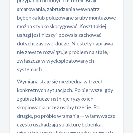
przypadku drobnych usterek. Brak
smarowania, zabrudzenia wewnątrz
bębenka lub poluzowane śruby montażowe
można szybko skorygować. Koszt takiej
usługi jest niższy i pozwala zachować
dotychczasowe klucze. Niestety naprawa
nie zawsze rozwiązuje problem na stałe,
zwłaszcza w wyeksploatowanych
systemach.
Wymiana staje się niezbędna w trzech
konkretnych sytuacjach. Po pierwsze, gdy
zgubisz klucze i istnieje ryzyko ich
skopiowania przez osoby trzecie. Po
drugie, po próbie włamania — włamywacze
często uszkadzają strukturę bębenka,