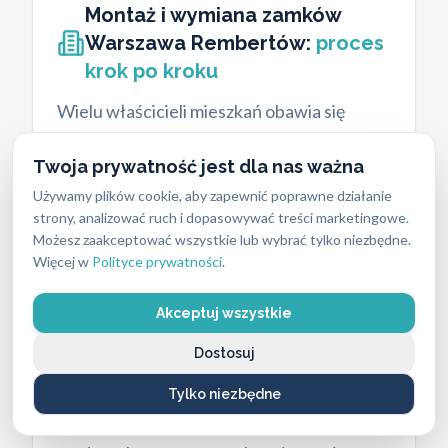
Montaż i wymiana zamków
Warszawa Rembertów:
proces
krok po kroku
Wielu właścicieli mieszkań obawia się
uszkodzenia skrzydła drzwiowego podczas
Twoja prywatność jest dla nas ważna
wizyty technika. Nasz proces pracy
Używamy plików cookie, aby zapewnić poprawne działanie
eliminuje to ryzyko całkowicie.
Montaż i
strony, analizować ruch i dopasowywać treści marketingowe.
wymiana zamków
w naszym wykonaniu to
Możesz zaakceptować wszystkie lub wybrać tylko niezbędne.
procedura oparta na precyzji i
Więcej w
Polityce prywatności
.
specjalistycznych narzędziach.
Akceptuj wszystkie
Etapy realizacji usługi ślusarskiej
Dostosuj
Ocena techniczna:
Technik sprawdza
grubość drzwi, rozstaw otworów
Tylko niezbędne
montażowych i rodzaj