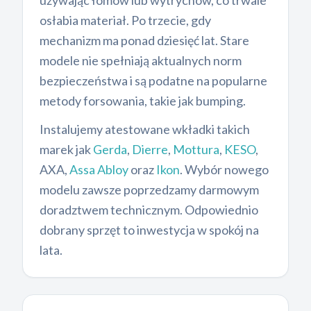
używając łomów lub wytrychów, co trwale
osłabia materiał. Po trzecie, gdy
mechanizm ma ponad dziesięć lat. Stare
modele nie spełniają aktualnych norm
bezpieczeństwa i są podatne na popularne
metody forsowania, takie jak bumping.
Instalujemy atestowane wkładki takich
marek jak
Gerda
,
Dierre
,
Mottura
,
KESO
,
AXA,
Assa Abloy
oraz
Ikon
. Wybór nowego
modelu zawsze poprzedzamy darmowym
doradztwem technicznym. Odpowiednio
dobrany sprzęt to inwestycja w spokój na
lata.